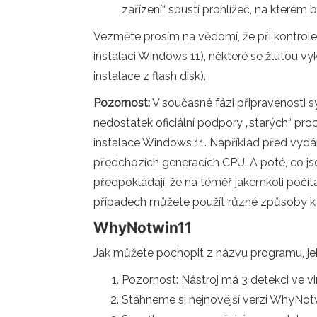
zařízení“ spustí prohlížeč, na kter
Vezměte prosím na vědomí, že při kontrole 
instalaci Windows 11), některé se žlutou vyk
instalace z flash disk).
Pozornost:
V současné fázi připravenosti s
nedostatek oficiální podpory „starých“ 
instalace Windows 11. Například před vyd
předchozích generacích CPU. A poté, co jsem
předpokládají, že na téměř jakémkoli počí
případech můžete použít různé způsoby k
WhyNotwin11
Jak můžete pochopit z názvu programu, jeh
Pozornost: Nástroj má 3 detekci ve vir
Stáhneme si nejnovější verzi WhyNot