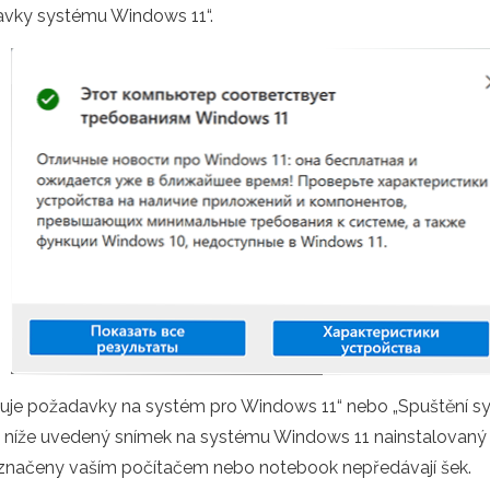
avky systému Windows 11“.
ňuje požadavky na systém pro Windows 11“ nebo „Spuštění s
íže uvedený snímek na systému Windows 11 nainstalovaný be
označeny vaším počítačem nebo notebook nepředávají šek.