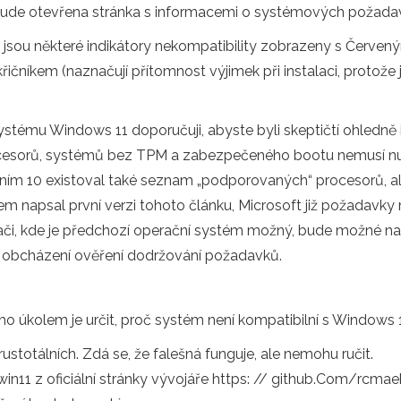
ém bude otevřena stránka s informacemi o systémových požad
jsou některé indikátory nekompatibility zobrazeny s Červený
řičníkem (naznačují přítomnost výjimek při instalaci, protože je
ystému Windows 11 doporučuji, abyste byli skeptičtí ohledně
procesorů, systémů bez TPM a zabezpečeného bootu nemusí
áním 10 existoval také seznam „podporovaných“ procesorů, a
 napsal první verzi tohoto článku, Microsoft již požadavky ně
tači, kde je předchozí operační systém možný, bude možné na
 obcházení ověření dodržování požadavků.
o úkolem je určit, proč systém není kompatibilní s Windows 1
ustotálních. Zdá se, že falešná funguje, ale nemohu ručit.
win11 z oficiální stránky vývojáře https: // github.Com/rc