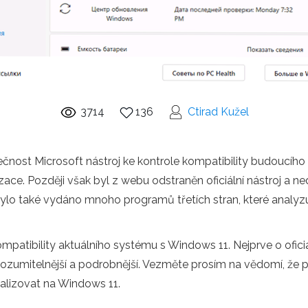
3714
136
Ctirad Kužel
čnost Microsoft nástroj ke kontrole kompatibility budoucí
ce. Později však byl z webu odstraněn oficiální nástroj a 
lo také vydáno mnoho programů třetích stran, které analyzu
mpatibility aktuálního systému s Windows 11. Nejprve o oficiáln
ozumitelnější a podrobnější. Vezměte prosím na vědomí, že př
ualizovat na Windows 11.