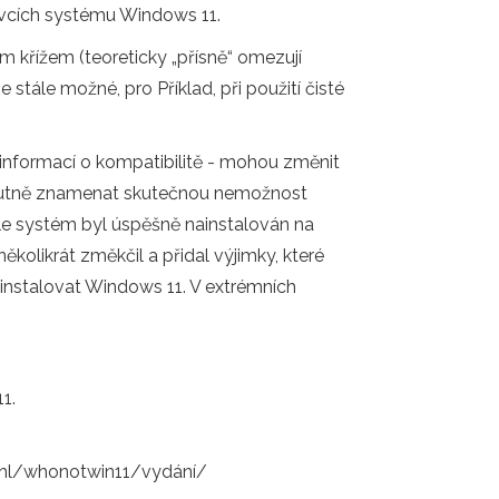
avcích systému Windows 11.
m křížem (teoreticky „přísně“ omezují
 stále možné, pro Příklad, při použití čisté
 informací o kompatibilitě - mohou změnit
 nutně znamenat skutečnou nemožnost
le systém byl úspěšně nainstalován na
kolikrát změkčil a přidal výjimky, které
instalovat Windows 11. V extrémních
1.
maehl/whonotwin11/vydání/