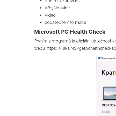
Kontrola zdraví PC
WhyNotwin11
Video
dodatečné informace
Microsoft PC Health Check
Prvním z programů je oficiální užitečnost k
webu https: // aka.MS/getpchelthchecka