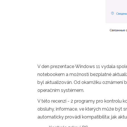
V den prezentace Windows 11 vydala spole
notebookem a možností bezplatné aktualiza
byl aktualizován. Od okamžiku oznámení by
operačním systémem.
V této recenzi - 2 programy pro kontrolu ko
obsluhy, informace, ve kterých může být sr
automaticky provádí kompatibilita: jak akt