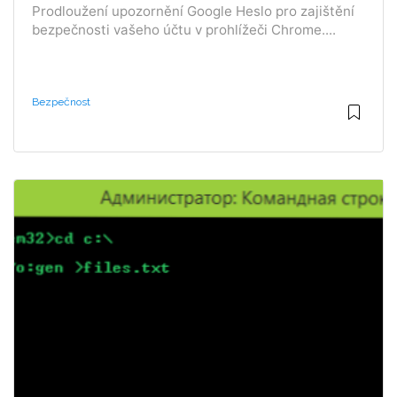
Prodloužení upozornění Google Heslo pro zajištění
bezpečnosti vašeho účtu v prohlížeči Chrome....
Bezpečnost