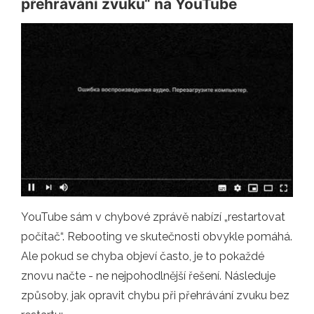
přehrávání zvuku“ na YouTube
YouTube sám v chybové zprávě nabízí „restartovat
počítač“. Rebooting ve skutečnosti obvykle pomáhá.
Ale pokud se chyba objeví často, je to pokaždé
znovu načte - ne nejpohodlnější řešení. Následuje
způsoby, jak opravit chybu při přehrávání zvuku bez