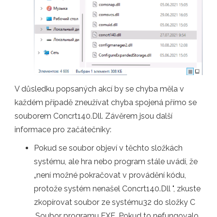
V důsledku popsaných akcí by se chyba měla v
každém případě zneužívat chyba spojená přímo se
souborem Concrt140.Dll. Závěrem jsou další
informace pro začátečníky:
Pokud se soubor objeví v těchto složkách
systému, ale hra nebo program stále uvádí, že
„není možné pokračovat v provádění kódu,
protože systém nenašel Concrt140.Dll ", zkuste
zkopírovat soubor ze systému32 do složky C
.Soubor programu EXE. Pokud to nefungovalo,