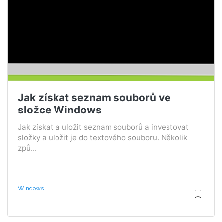
Jak získat seznam souborů ve
složce Windows
Jak získat a uložit seznam souborů a investovat
složky a uložit je do textového souboru. Několik
způ...
Windows