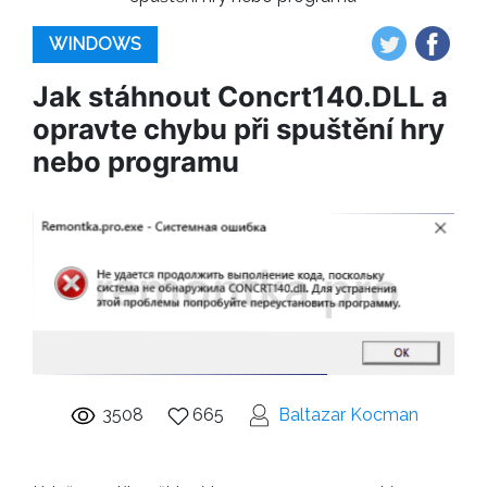
WINDOWS
Jak stáhnout Concrt140.DLL a
opravte chybu při spuštění hry
nebo programu
3508
665
Baltazar Kocman