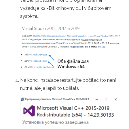
verze), protože mnoho programů a her
vyžaduje 32 -Bit knihovny dll i v 64bitovém
systému.
Na konci instalace restartujte počítač (to není
nutné, ale je lepší to udělat).