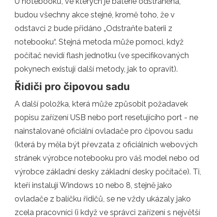
U notebooků, ve kterých je baterie odstraněna,
budou všechny akce stejné, kromě toho, že v
odstavci 2 bude přidáno „Odstraňte baterii z
notebooku“. Stejná metoda může pomoci, když
počítač nevidí flash jednotku (ve specifikovaných
pokynech existují další metody, jak to opravit).
Řidiči pro čipovou sadu
A další položka, která může způsobit požadavek
popisu zařízení USB nebo port resetujícího port - ne
nainstalované oficiální ovladače pro čipovou sadu
(která by měla být převzata z oficiálních webových
stránek výrobce notebooku pro váš model nebo od
výrobce základní desky základní desky počítače). Ti,
kteří instalují Windows 10 nebo 8, stejně jako
ovladače z balíčku řidičů, se ne vždy ukázaly jako
zcela pracovníci (i když ve správci zařízení s největší