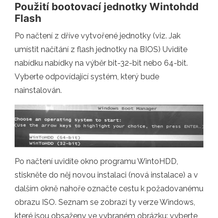
Použití bootovací jednotky Wintohdd
Flash
Po načtení z dříve vytvořené jednotky (viz. Jak
umístit načítání z flash jednotky na BIOS) Uvidíte
nabídku nabídky na výběr bit-32-bit nebo 64-bit.
Vyberte odpovídající systém, který bude
nainstalován.
Po načtení uvidíte okno programu WintoHDD,
stiskněte do něj novou instalaci (nová instalace) a v
dalším okně nahoře označte cestu k požadovanému
obrazu ISO. Seznam se zobrazí ty verze Windows,
které jsou obsaženy ve vybraném obrázku: vyberte