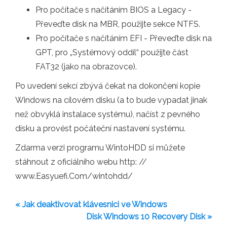
Pro počítače s načítáním BIOS a Legacy -
Převeďte disk na MBR, použijte sekce NTFS.
Pro počítače s načítáním EFI - Převeďte disk na
GPT, pro „Systémový oddíl“ použijte část
FAT32 (jako na obrazovce).
Po uvedení sekcí zbývá čekat na dokončení kopie
Windows na cílovém disku (a to bude vypadat jinak
než obvyklá instalace systému), načíst z pevného
disku a provést počáteční nastavení systému.
Zdarma verzi programu WintoHDD si můžete
stáhnout z oficiálního webu http: //
www.Easyuefi.Com/wintohdd/
« Jak deaktivovat klávesnici ve Windows
Disk Windows 10 Recovery Disk »