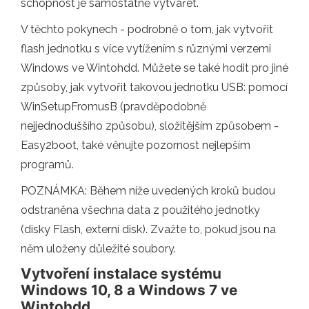
schopnost je samostatně vytvářet.
V těchto pokynech - podrobně o tom, jak vytvořit
flash jednotku s více vytížením s různými verzemi
Windows ve Wintohdd. Můžete se také hodit pro jiné
způsoby, jak vytvořit takovou jednotku USB: pomocí
WinSetupFromusB (pravděpodobně
nejjednoduššího způsobu), složitějším způsobem -
Easy2boot, také věnujte pozornost nejlepším
programů.
POZNÁMKA: Během níže uvedených kroků budou
odstraněna všechna data z použitého jednotky
(disky Flash, externí disk). Zvažte to, pokud jsou na
něm uloženy důležité soubory.
Vytvoření instalace systému
Windows 10, 8 a Windows 7 ve
Wintohdd