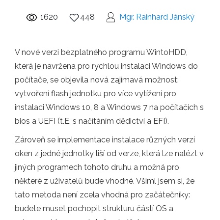
1620
448
Mgr. Rainhard Jánský
V nové verzi bezplatného programu WintoHDD,
která je navržena pro rychlou instalaci Windows do
počítače, se objevila nová zajímavá možnost:
vytvoření flash jednotku pro více vytížení pro
instalaci Windows 10, 8 a Windows 7 na počítačích s
bios a UEFI (t.E. s načítáním dědictví a EFI).
Zároveň se implementace instalace různých verzí
oken z jedné jednotky liší od verze, která lze nalézt v
jiných programech tohoto druhu a možná pro
některé z uživatelů bude vhodné. Všiml jsem si, že
tato metoda není zcela vhodná pro začátečníky:
budete muset pochopit strukturu částí OS a