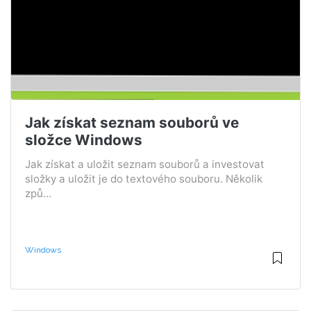
Jak získat seznam souborů ve
složce Windows
Jak získat a uložit seznam souborů a investovat
složky a uložit je do textového souboru. Několik
způ...
Windows