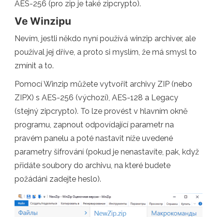
AES-256 (pro zip je také zipcrypto).
Ve Winzipu
Nevím, jestli někdo nyní používá winzip archiver, ale
používal jej dříve, a proto si myslím, že má smysl to
zmínit a to.
Pomocí Winzip můžete vytvořit archivy ZIP (nebo
ZIPX) s AES-256 (výchozí), AES-128 a Legacy
(stejný zipcrypto). To lze provést v hlavním okně
programu, zapnout odpovídající parametr na
pravém panelu a poté nastavit níže uvedené
parametry šifrování (pokud je nenastavíte, pak, když
přidáte soubory do archivu, na které budete
požádáni zadejte heslo).