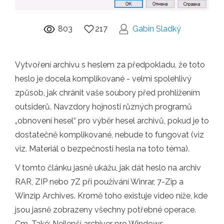
803
217
Gabin Sladký
Vytvoření archivu s heslem za předpokladu, že toto
heslo je docela komplikované - velmi spolehlivý
způsob, jak chránit vaše soubory před prohlížením
outsiderů. Navzdory hojnosti různých programů
„obnovení hesel“ pro výběr hesel archivů, pokud je to
dostatečně komplikované, nebude to fungovat (viz
viz. Materiál o bezpečnosti hesla na toto téma).
V tomto článku jasně ukážu, jak dát heslo na archiv
RAR, ZIP nebo 7Z při používání Winrar, 7-Zip a
Winzip Archives. Kromě toho existuje video níže, kde
jsou jasně zobrazeny všechny potřebné operace.
Cm. Také: Nejlepší archiver pro Windows.