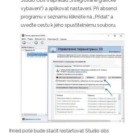
Studio Obs (například „Integrované grafické
vybavení“) a aplikovat nastavení. Při absenci
programu v seznamu klikněte na „Přidat“ a
uveďte cestu k jeho spustitelnému souboru.
Ihned poté bude stačit restartovat Studio obs