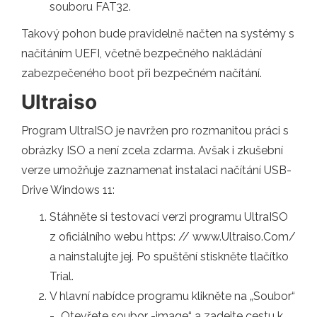
souboru FAT32.
Takový pohon bude pravidelně načten na systémy s
načítáním UEFI, včetně bezpečného nakládání
zabezpečeného boot při bezpečném načítání.
Ultraiso
Program UltraISO je navržen pro rozmanitou práci s
obrázky ISO a není zcela zdarma. Avšak i zkušební
verze umožňuje zaznamenat instalaci načítání USB-
Drive Windows 11:
Stáhněte si testovací verzi programu UltraISO
z oficiálního webu https: // www.Ultraiso.Com/
a nainstalujte jej. Po spuštění stiskněte tlačítko
Trial.
V hlavní nabídce programu klikněte na „Soubor“
- „Otevřete soubor -image“ a zadejte cestu k