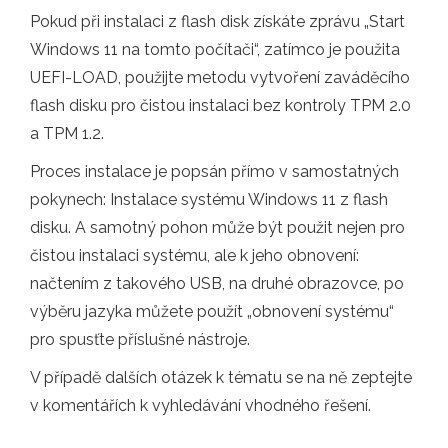
Pokud při instalaci z flash disk získáte zprávu „Start
Windows 11 na tomto počítači“, zatímco je použita
UEFI-LOAD, použijte metodu vytvoření zaváděcího
flash disku pro čistou instalaci bez kontroly TPM 2.0
a TPM 1.2.
Proces instalace je popsán přímo v samostatných
pokynech: Instalace systému Windows 11 z flash
disku. A samotný pohon může být použit nejen pro
čistou instalaci systému, ale k jeho obnovení:
načtením z takového USB, na druhé obrazovce, po
výběru jazyka můžete použít „obnovení systému“
pro spusťte příslušné nástroje.
V případě dalších otázek k tématu se na ně zeptejte
v komentářích k vyhledávání vhodného řešení.