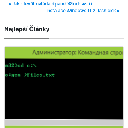
« Jak otevřít ovládací panel Windows 11
Instalace Windows 11 z flash disk »
Nejlepší Články