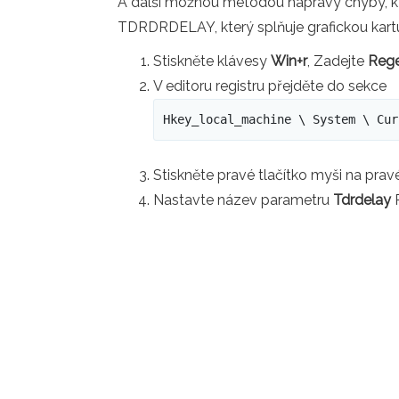
A další možnou metodou nápravy chyby, kte
TDRDRDELAY, který splňuje grafickou kart
Stiskněte klávesy
Win+r
, Zadejte
Rege
V editoru registru přejděte do sekce
Hkey_local_machine \ System \ Cur
Stiskněte pravé tlačítko myši na pra
Nastavte název parametru
Tdrdelay
P