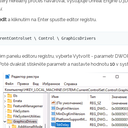
rý nereálný proces havaroval, vystupuje Unreal Engine D3D, k
u:
dit
a kliknutím na Enter spusťte editor registru.
rentControlset \ Control \ GraphicsDrivers
vém panelu editoru registru, vyberte Vytvořit - parametr DWO
oté dvakrát stiskněte parametr a nastavte hodnotu
10
v sys