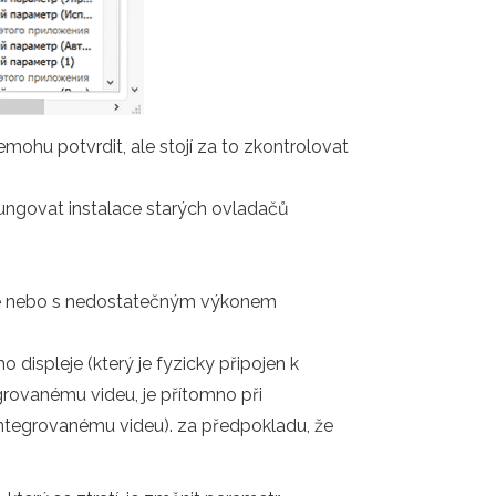
mohu potvrdit, ale stojí za to zkontrolovat
ungovat instalace starých ovladačů
erie nebo s nedostatečným výkonem
displeje (který je fyzicky připojen k
egrovanému videu, je přítomno při
 integrovanému videu). za předpokladu, že