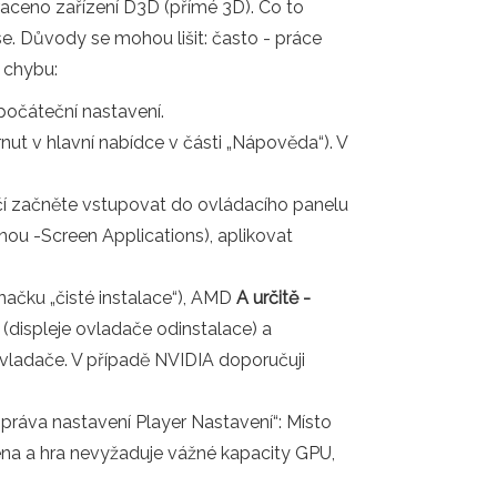
raceno zařízení D3D (přímé 3D). Co to
. Důvody se mohou lišit: často - práce
t chybu:
 počáteční nastavení.
nut v hlavní nabídce v části „Nápověda“). V
čí začněte vstupovat do ovládacího panelu
nou -Screen Applications), aplikovat
načku „čisté instalace“), AMD
A určitě -
 (displeje ovladače odinstalace) a
ovladače. V případě NVIDIA doporučuji
Správa nastavení Player Nastavení“: Místo
na a hra nevyžaduje vážné kapacity GPU,