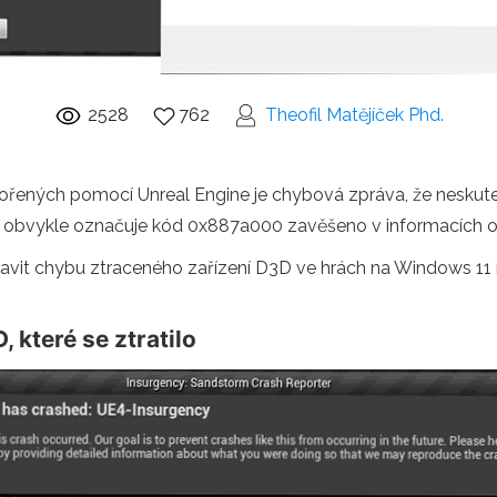
2528
762
Theofil Matějíček Phd.
ořených pomocí Unreal Engine je chybová zpráva, že neskute
í a obvykle označuje kód 0x887a000 zavěšeno v informacích o s
pravit chybu ztraceného zařízení D3D ve hrách na Windows 1
 které se ztratilo