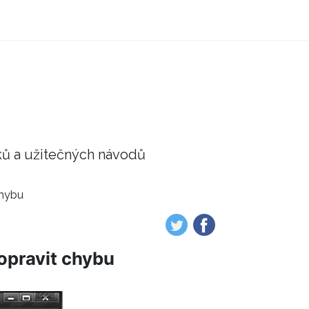
ků a užitečných návodů
chybu
 opravit chybu