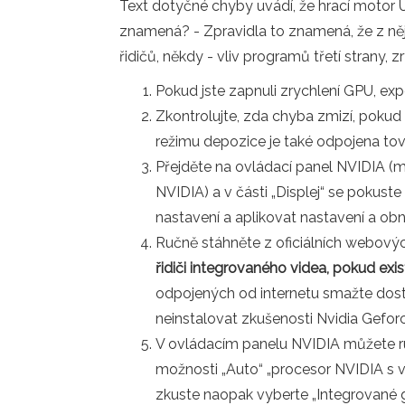
Text dotyčné chyby uvádí, že hrací motor U
znamená? - Zpravidla to znamená, že z ně
řidičů, někdy - vliv programů třetí strany, 
Pokud jste zapnuli zrychlení GPU, exp
Zkontrolujte, zda chyba zmizí, pokud 
režimu depozice je také odpojena továr
Přejděte na ovládací panel NVIDIA (
NVIDIA) a v části „Displej“ se pokus
nastavení a aplikovat nastavení a obn
Ručně stáhněte z oficiálních webovýc
řidiči integrovaného videa, pokud exist
odpojených od internetu smažte dostu
neinstalovat zkušenosti Nvidia Gefor
V ovládacím panelu NVIDIA můžete ručn
možnosti „Auto“ „procesor NVIDIA s 
zkuste naopak vyberte „Integrované gr