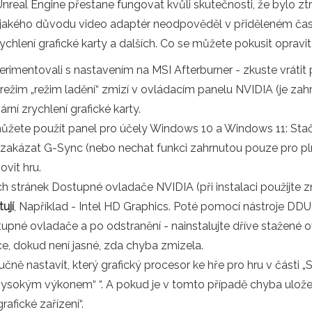
nreal Engine přestane fungovat kvůli skutečnosti, že bylo zt
jakého důvodu video adaptér neodpověděl v přiděleném čase
zrychlení grafické karty a dalších. Co se můžete pokusit opravi
erimentovali s nastavením na MSI Afterburner - zkuste vrátit
režim „režim ladění“ zmizí v ovládacím panelu NVIDIA (je zahr
ní zrychlení grafické karty.
můžete použít panel pro účely Windows 10 a Windows 11: Sta
te zakázat G-Sync (nebo nechat funkci zahrnutou pouze pro pl
ovit hru.
h stránek Dostupné ovladače NVIDIA (při instalaci použijte z
ují
, Například - Intel HD Graphics. Poté pomocí nástroje DDU
pné ovladače a po odstranění - nainstalujte dříve stažené 
ce, dokud není jasné, zda chyba zmizela.
ě nastavit, který grafický procesor ke hře pro hru v části „
vysokým výkonem“ “. A pokud je v tomto případě chyba ulože
afické zařízení“.