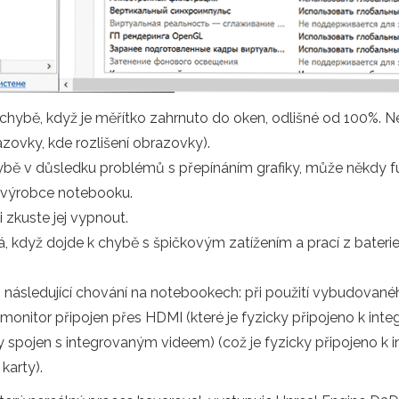
chybě, když je měřítko zahrnuto do oken, odlišné od 100%. Ne
ovky, kde rozlišení obrazovky).
ybě v důsledku problémů s přepínáním grafiky, může někdy f
d výrobce notebooku.
 zkuste jej vypnout.
á, když dojde k chybě s špičkovým zatížením a prací z bat
ásledující chování na notebookech: při použití vybudovaného 
 monitor připojen přes HDMI (které je fyzicky připojeno k int
ky spojen s integrovaným videem) (což je fyzicky připojeno k
karty).