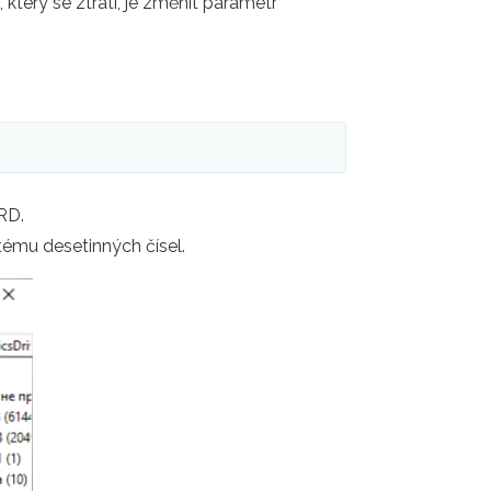
terý se ztratí, je změnit parametr
RD.
tému desetinných čísel.