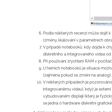
Podle některých recenzí může dojít k 
(změny škálování v parametrech obraz
V případě notebooků, kdy dojde k ch
diskrétního a integrovaného videa o
Při používání zrychlení RAM v počítači
U herních notebooků je situace možn
(zejména pokud se změní na analog).
V některých případech je pozorováno n
integrovanému videu), když je externí
vybudovaném displeji (který je fyzic
se jedná o hardware diskrétní grafické 