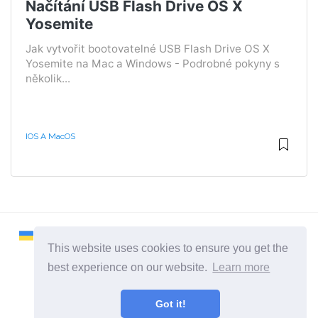
Načítání USB Flash Drive OS X
Yosemite
Jak vytvořit bootovatelné USB Flash Drive OS X
Yosemite na Mac a Windows - Podrobné pokyny s
několik...
IOS A MacOS
This website uses cookies to ensure you get the
best experience on our website.
Learn more
2026 ©
Remontcompa
Got it!
Všechny kategorie