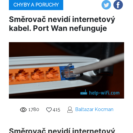
CHYBY A PORUCHY
Směrovač nevidí internetový
kabel. Port Wan nefunguje
1780
415
Baltazar Kocman
Směrovač nevidí internetový