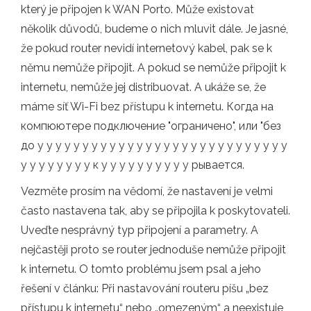
který je připojen k WAN Porto. Může existovat
několik důvodů, budeme o nich mluvit dále. Je jasné,
že pokud router nevidí internetový kabel, pak se k
němu nemůže připojit. A pokud se nemůže připojit k
internetu, nemůže jej distribuovat. A ukáže se, že
máme síť Wi-Fi bez přístupu k internetu. Когда на
компюютере подключение "ограничено", или "без
до у у у у у у у у у у у у у у у у у у у у у у у у у у у у
у у у у у у у у к у у у у у у у у у у рывается.
Vezměte prosím na vědomí, že nastavení je velmi
často nastavena tak, aby se připojila k poskytovateli.
Uveďte nesprávný typ připojení a parametry. A
nejčastěji proto se router jednoduše nemůže připojit
k internetu. O tomto problému jsem psal a jeho
řešení v článku: Při nastavování routeru píšu „bez
přístupu k internetu“ nebo „omezeným“ a neexistuje