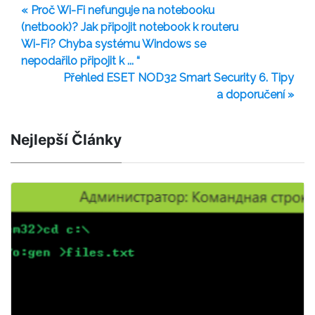
« Proč Wi-Fi nefunguje na notebooku
(netbook)? Jak připojit notebook k routeru
Wi-Fi? Chyba systému Windows se
nepodařilo připojit k ... “
Přehled ESET NOD32 Smart Security 6. Tipy
a doporučení »
Nejlepší Články