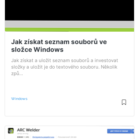
Jak získat seznam souborů ve
složce Windows
Jak získat a uložit seznam souborů a investovat
složky a uložit je do textového souboru. Několik
způ...
Windows