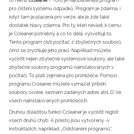
to řeknu
Ccleaner
- Toto je nejoblíbenější program
pro čištění systému odpadků. Program je zdarma, i
když tam je placená pro verze, ale je zde také
dostatek hlavy zdarma. Pro ty, kteří nevědí, k čemu
je Ccleaner potřebný a co to dělá, vysvětluji to.
Tento program čistí počítač z zbytečných souborů,
čímž se zrychluje jeho práci. Například můžete
vyčistit nejen zbytečné systémové soubory, ale také
zbytečné soubory programů nainstalovaných v
počítači. To platí zejména pro prohlížeče. Pomocí
programu Ccleaner můžete vymazat příběh,
soubory cookie, seznam zadaných adres atd. D. Ve
všech nainstalovaných prohlížečích.
Druhou důležitou funkcí Ccleaner je vyčistit registr
všech druhů chyb. A přesto jsou vytvořeny -v
instruktážích, například: „Odstranění programů“,