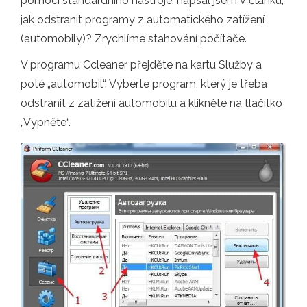
pomocí standardního nástroje, napsal jsem v článku,
jak odstranit programy z automatického zatížení
(automobily)? Zrychlíme stahování počítače.
V programu Ccleaner přejděte na kartu Služby a
poté „automobil“. Vyberte program, který je třeba
odstranit z zatížení automobilu a klikněte na tlačítko
„Vypněte“.