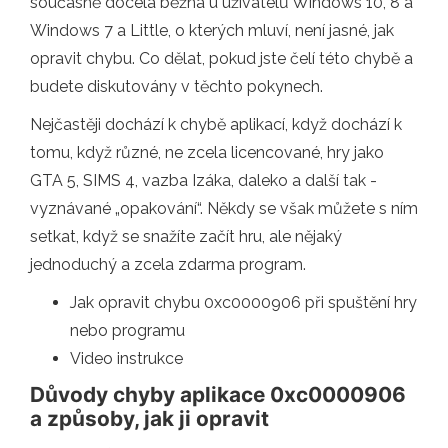
současně docela běžná u uživatelů Windows 10, 8 a
Windows 7 a Little, o kterých mluví, není jasné, jak
opravit chybu. Co dělat, pokud jste čelí této chybě a
budete diskutovány v těchto pokynech.
Nejčastěji dochází k chybě aplikací, když dochází k
tomu, když různé, ne zcela licencované, hry jako
GTA 5, SIMS 4, vazba Izáka, daleko a další tak -
vyznávané „opakování“. Někdy se však můžete s ním
setkat, když se snažíte začít hru, ale nějaký
jednoduchý a zcela zdarma program.
Jak opravit chybu 0xc0000906 při spuštění hry
nebo programu
Video instrukce
Důvody chyby aplikace 0xc0000906
a způsoby, jak ji opravit