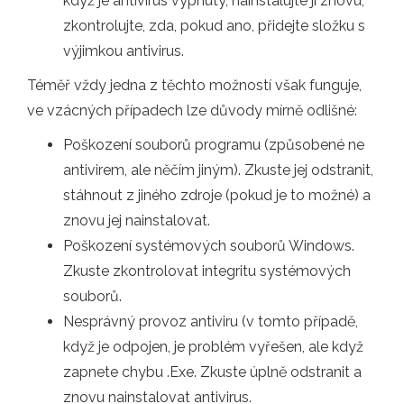
když je antivirus vypnutý, nainstalujte ji znovu,
zkontrolujte, zda, pokud ano, přidejte složku s
výjimkou antivirus.
Téměř vždy jedna z těchto možností však funguje,
ve vzácných případech lze důvody mírně odlišné:
Poškození souborů programu (způsobené ne
antivirem, ale něčím jiným). Zkuste jej odstranit,
stáhnout z jiného zdroje (pokud je to možné) a
znovu jej nainstalovat.
Poškození systémových souborů Windows.
Zkuste zkontrolovat integritu systémových
souborů.
Nesprávný provoz antiviru (v tomto případě,
když je odpojen, je problém vyřešen, ale když
zapnete chybu .Exe. Zkuste úplně odstranit a
znovu nainstalovat antivirus.