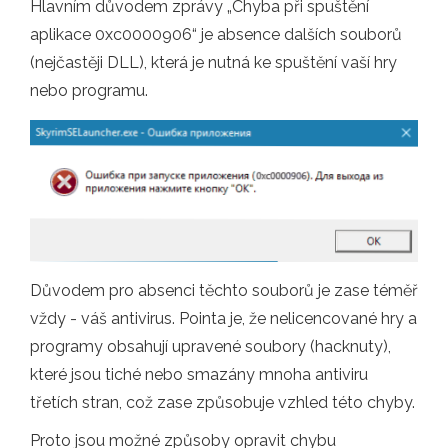
Hlavním důvodem zprávy „Chyba při spuštění
aplikace 0xc0000906“ je absence dalších souborů
(nejčastěji DLL), která je nutná ke spuštění vaší hry
nebo programu.
Důvodem pro absenci těchto souborů je zase téměř
vždy - váš antivirus. Pointa je, že nelicencované hry a
programy obsahují upravené soubory (hacknuty),
které jsou tiché nebo smazány mnoha antiviru
třetích stran, což zase způsobuje vzhled této chyby.
Proto jsou možné způsoby opravit chybu