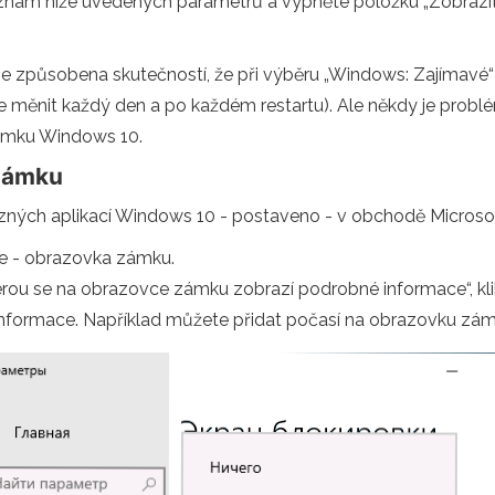
eznam níže uvedených parametrů a vypněte položku „Zobrazi
 je způsobena skutečností, že při výběru „Windows: Zajímav
se měnit každý den a po každém restartu). Ale někdy je prob
ámku Windows 10.
 zámku
zných aplikací Windows 10 - postaveno - v obchodě Microsoft
ce - obrazovka zámku.
kterou se na obrazovce zámku zobrazí podrobné informace“, kli
 informace. Například můžete přidat počasí na obrazovku zám