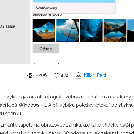
2206
474
Kilián Pech
ykle s jakoukoli fotografií, zobrazující datum a čas, který s
cí klíčů
Windows + L
A při výběru položky „bloku“ po stisknut
mu spánku.
 změňte tapetu na obrazovce zámku, ale také přidejte další p
 deaktivovat obrazovku zámku Windows 10, jak zakázat pozad