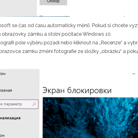
osoft se čas od času automaticky mění). Pokud si chcete vyzv
eta obrazovky zámku a stolní počítače Windows 10.
tografii pole výběru pozadí nebo kliknout na „Recenze“ a vybr
razovce zámku změní fotografie ze složky „obrázku“ a pokud s