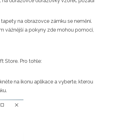
t na obrazovce obrazovky vzorec pozadí
é“ tapety na obrazovce zámku se nemění.
lém vážnější a pokyny zde mohou pomoci,
 Store. Pro tohle:
kněte na ikonu aplikace a vyberte, kterou
ku.