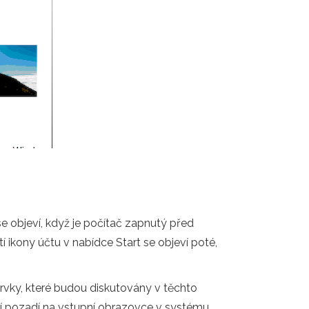
e objeví, když je počítač zapnutý před
í ikony účtu v nabídce Start se objeví poté,
rvky, které budou diskutovány v těchto
í pozadí na vstupní obrazovce v systému