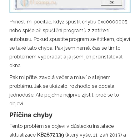
Přinesli mi počítač, když spustil chybu 0xc0000005,
nebo spíše při spuštění programů z zatížení
autobusu. Pokud spustíte program se štítkem, objeví
se také tato chyba. Pak jsem neměl čas se tímto
problémem vypořádat a já jsem jen přeinstaloval
okna.
Pak mi přítel zavolá večer a mluví o stejném
problému. Jak se ukázalo, rozhodlo se docela
jednoduše. Ale pojďme nejprve zjistit, proč se to
objeví.
Příčina chyby
Tento problém se objeví v důsledku instalace
aktualizace
KB2872339
(který vyšel 11. září 2013) a