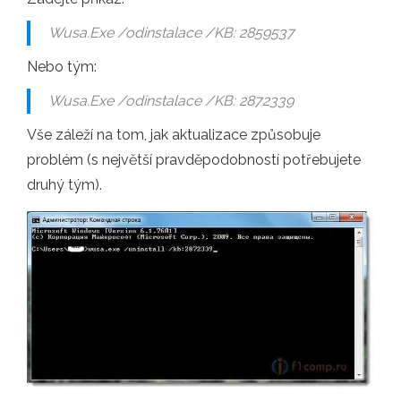
Wusa.Exe /odinstalace /KB: 2859537
Nebo tým:
Wusa.Exe /odinstalace /KB: 2872339
Vše záleží na tom, jak aktualizace způsobuje
problém (s největší pravděpodobností potřebujete
druhý tým).