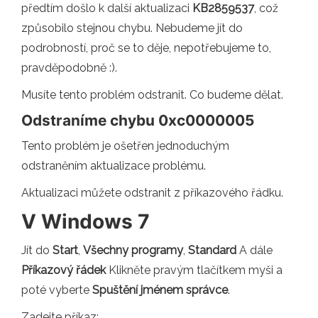
předtím došlo k další aktualizaci
KB2859537
, což
způsobilo stejnou chybu. Nebudeme jít do
podrobností, proč se to děje, nepotřebujeme to,
pravděpodobně :).
Musíte tento problém odstranit. Co budeme dělat.
Odstraníme chybu 0xc0000005
Tento problém je ošetřen jednoduchým
odstraněním aktualizace problému.
Aktualizaci můžete odstranit z příkazového řádku.
V Windows 7
Jít do
Start
,
Všechny programy
,
Standard
A dále
Příkazový řádek
Klikněte pravým tlačítkem myši a
poté vyberte
Spuštění jménem správce
.
Zadejte příkaz: