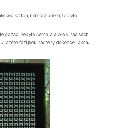
afickou kartou, mimochodem, to bylo
le pozadí nebylo černé, ale vše v nápisech
, v této fázi jsou načteny dokonce i okna.