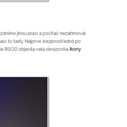
ázdněno jinou prací a počítač nezahrnoval
čalo to tady. Nejprve, bezprostředně po
role BSOD objevila celá obrazovka
Ikony