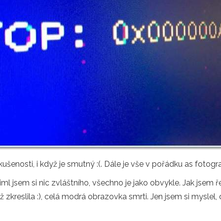
zkušenosti, i když je smutný :(. Dále je vše v pořádku as fotogra
l jsem si nic zvláštního, všechno je jako obvykle. Jak jsem ř
 zkreslila :), celá modrá obrazovka smrti. Jen jsem si myslel,