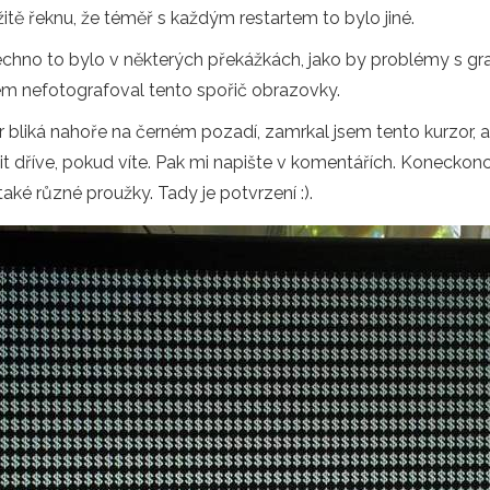
tě řeknu, že téměř s každým restartem to bylo jiné.
hno to bylo v některých překážkách, jako by problémy s gr
m nefotografoval tento spořič obrazovky.
 bliká nahoře na černém pozadí, zamrkal jsem tento kurzor, a
 dříve, pokud víte. Pak mi napište v komentářích. Koneckonců
é různé proužky. Tady je potvrzení :).