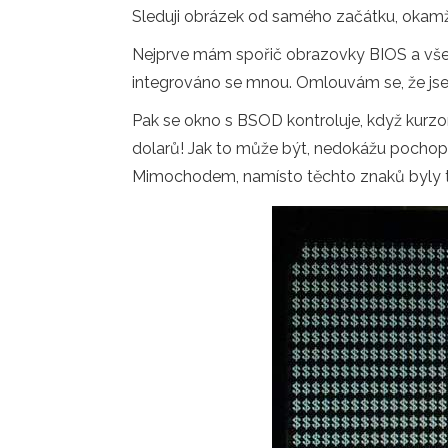
Sleduji obrázek od samého začátku, okamži
Nejprve mám spořič obrazovky BIOS a všec
integrováno se mnou. Omlouvám se, že jse
Pak se okno s BSOD kontroluje, když kurzor
dolarů! Jak to může být, nedokážu pochopit
Mimochodem, namísto těchto znaků byly tak