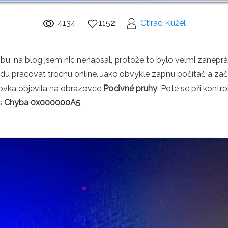
4134
1152
Ctirad Kužel
dobu, na blog jsem nic nenapsal, protože to bylo velmi zanepr
 budu pracovat trochu online. Jako obvykle zapnu počítač a za
zovka objevila na obrazovce
Podivné pruhy
, Poté se při kont
 s
Chyba 0x000000A5
.