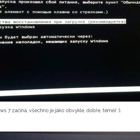
s 7 začíná, všechno je jako obvykle, dobře, téměř :).