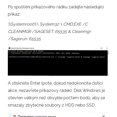
Po spuštění příkazového řádku zadejte následující
příkaz:
%Systemroot%\ System32 \ CMD.EXE /C
CLEANMGR /SAGESET: 65535 & Cleanmgr
/Sagerun: 65535
A stiskněte Enter (poté, dokud nedokončíte čisticí
akce, nezavřete příkazový řádek). Disk Windows je
otevřen velkým než obvykle počtem bodů, aby se
smazaly zbytečné soubory z HDD nebo SSD.