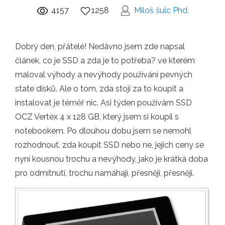
4157
1258
Miloš šulc Phd.
Dobrý den, přátelé! Nedávno jsem zde napsal
článek, co je SSD a zda je to potřeba? ve kterém
maloval výhody a nevýhody používání pevných
state disků. Ale o tom, zda stojí za to koupit a
instalovat je téměř nic. Asi týden používám SSD
OCZ Vertex 4 x 128 GB, který jsem si koupil s
notebookem. Po dlouhou dobu jsem se nemohl
rozhodnout, zda koupit SSD nebo ne, jejich ceny se
nyní kousnou trochu a nevýhody, jako je krátká doba
pro odmítnutí, trochu namáhají, přesněji, přesněji.