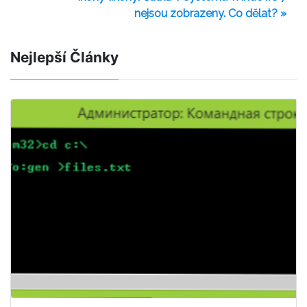
nejsou zobrazeny. Co dělat? »
Nejlepší Články