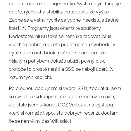
doporučují pro solidní jednotku. Systém nyní funguje
dobře, rychlost a stabilita notebooku ve výšce.
Zapne se a velmi rychle se vypne, neexistuje žádné
štěstí 🙂 Programy jsou okamžitě spuštěny.
Nedostatek hluku také se nemůže radovat, plus
všechno dobré, můžete přidat úplnou svobodu. V
bytě nosím notebook a vůbec se nebojím, že
nějakým pohybem dokážu ublížit pevný disk,
protože to prostě není :) a SSD se nebojí úderů (v
rozumných kaplích).
Po dlouhou dobu jsem si vybral SSD, zpočátku jsem
si myslel, že si koupím Intel, dobré recenze o nich,
ale stále jsem si koupil OCZ Vertex 4, na výstupu,
který shromáždil spoustu dobrých recenzí, doufám,
že se nemýlím, čas Will sdělit.