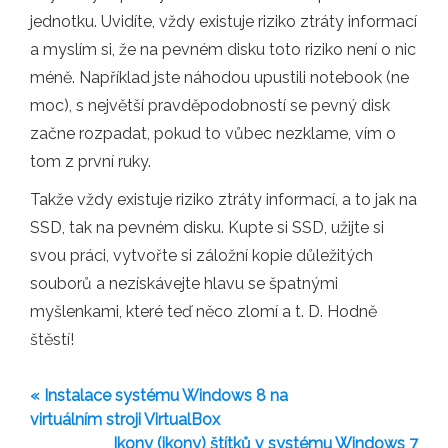
jednotku. Uvidíte, vždy existuje riziko ztráty informací
a myslím si, že na pevném disku toto riziko není o nic
méně. Například jste náhodou upustili notebook (ne
moc), s největší pravděpodobností se pevný disk
začne rozpadat, pokud to vůbec nezklame, vím o
tom z první ruky.
Takže vždy existuje riziko ztráty informací, a to jak na
SSD, tak na pevném disku. Kupte si SSD, užijte si
svou práci, vytvořte si záložní kopie důležitých
souborů a nezískávejte hlavu se špatnými
myšlenkami, které teď něco zlomí a t. D. Hodně
štěstí!
« Instalace systému Windows 8 na
virtuálním stroji VirtualBox
Ikony (ikony) štítků v systému Windows 7