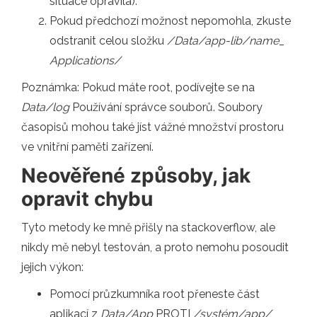
situace opravila).
Pokud předchozí možnost nepomohla, zkuste
odstranit celou složku
/Data/app-lib/name_
Applications/
Poznámka: Pokud máte root, podívejte se na
Data/log
Používání správce souborů. Soubory
časopisů mohou také jíst vážné množství prostoru
ve vnitřní paměti zařízení.
Neověřené způsoby, jak
opravit chybu
Tyto metody ke mně přišly na stackoverflow, ale
nikdy mě nebyl testován, a proto nemohu posoudit
jejich výkon:
Pomocí průzkumníka root přeneste část
aplikací z
Data/App
PROTI
/systém/app/