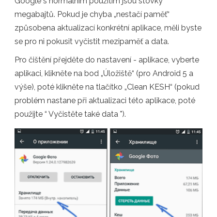
Google s normálním použitím jsou stovky
megabajtů. Pokud je chyba „nestačí paměť“
způsobena aktualizací konkrétní aplikace, měli byste
se pro ni pokusit vyčistit mezipaměť a data.
Pro čištění přejděte do nastavení - aplikace, vyberte
aplikaci, klikněte na bod „Úložiště“ (pro Android 5 a
výše), poté klikněte na tlačítko „Clean KESH“ (pokud
problém nastane při aktualizaci této aplikace, poté
použijte “ Vyčistěte také data ").