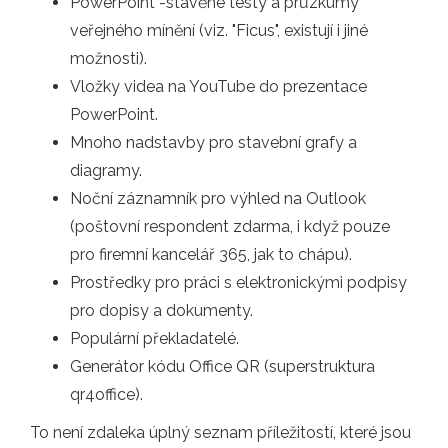
PowerPoint -stavěné testy a průzkumy
veřejného mínění (viz. "Ficus", existují i ​​jiné
možnosti).
Vložky videa na YouTube do prezentace
PowerPoint.
Mnoho nadstavby pro stavební grafy a
diagramy.
Noční záznamník pro výhled na Outlook
(poštovní respondent zdarma, i když pouze
pro firemní kancelář 365, jak to chápu).
Prostředky pro práci s elektronickými podpisy
pro dopisy a dokumenty.
Populární překladatelé.
Generátor kódu Office QR (superstruktura
qr4office).
To není zdaleka úplný seznam příležitostí, které jsou