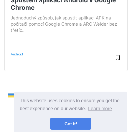
Spuštění aplikací Android v Google
Chrome
Jednoduchý způsob, jak spustit aplikaci APK na
počítači pomocí Google Chrome a ARC Welder bez
třetíc...
Android
This website uses cookies to ensure you get the
best experience on our website.
Learn more
2026 ©
Remontcompa
Got it!
Všechny kategorie