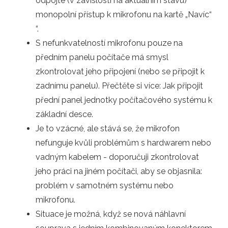
odpojte (v závislosti na aktuálním stavu)
monopolní přístup k mikrofonu na kartě „Navíc“
“.
S nefunkvatelností mikrofonu pouze na
předním panelu počítače má smysl
zkontrolovat jeho připojení (nebo se připojit k
zadnímu panelu). Přečtěte si více: Jak připojit
přední panel jednotky počítačového systému k
základní desce.
Je to vzácné, ale stává se, že mikrofon
nefunguje kvůli problémům s hardwarem nebo
vadným kabelem - doporučuji zkontrolovat
jeho práci na jiném počítači, aby se objasnila:
problém v samotném systému nebo
mikrofonu.
Situace je možná, když se nová náhlavní