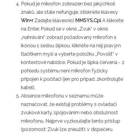
Pokud je mikrofon zobrazen bez jakýchkoli
znaků, ale stále nefunguje, stiskněte klávesy
Win+r
Zadejte klávesnici
MMSYS.Cpl
A klikněte
na Enter. Pokud se v okně „Zvuk“ v okně
„nahrávání“ zobrazí požadovaný mikrofon s
ikonou s šedou šipkou, klikněte na něj pravým
tlačítkem myši a vyberte položku „Povolit“ v
kontextové nabídce. Pokud je šipka červená - z
pohledu systému není mikrofon fyzicky
připojen k počítači (jen pro případ, zkontrolujte
kabel).
Absence mikrofonu v seznamu může
naznačovat, že existují problémy s ovladači
zvukové karty, spojováním nebo obslužnost
mikrofonu. Nejprve vyzkoušejte tento přístup
(pozornost: Zvuk lze zneužit): v dispečeru