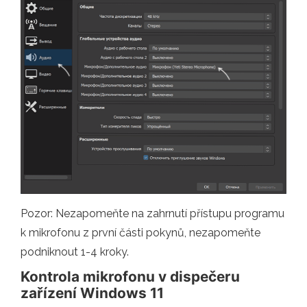
Pozor: Nezapomeňte na zahrnutí přístupu programu
k mikrofonu z první části pokynů, nezapomeňte
podniknout 1-4 kroky.
Kontrola mikrofonu v dispečeru
zařízení Windows 11