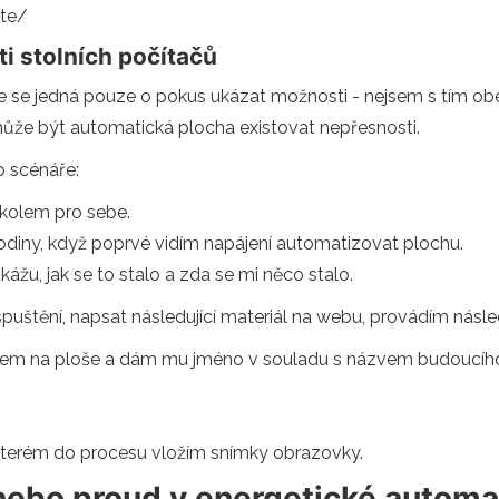
te/
i stolních počítačů
že se jedná pouze o pokus ukázat možnosti - nejsem s tím o
e být automatická plocha existovat nepřesnosti.
o scénáře:
úkolem pro sebe.
odiny, když poprvé vidím napájení automatizovat plochu.
kážu, jak se to stalo a zda se mi něco stalo.
spuštění, napsat následující materiál na webu, provádím násle
em na ploše a dám mu jméno v souladu s názvem budoucího
terém do procesu vložím snímky obrazovky.
 nebo proud v energetické automa