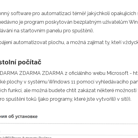
 software pro automatizaci téměř jakýchkoli opakujících se 
 a nedávno je program poskytován bezplatným uživatelům Wi
dávání na startovním panelu pro spuštění).
apájení automatizovat plochu, a možná zajímat ty, kteří vždyc
stolní počítač
 ZDARMA ZDARMA z oficiálního webu Microsoft - https
tické plochy v systému Windows 11 pomocí vyhledávacího pan
ých funkcí, ale možná budete chtít zakázat některé možnosti 
spuštění toků (jako programy, které jste vytvořili) v síti)).