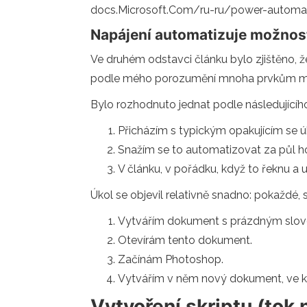
docs.Microsoft.Com/ru-ru/power-automa
Napájení automatizuje možnost
Ve druhém odstavci článku bylo zjištěno, 
podle mého porozumění mnoha prvkům můž
Bylo rozhodnuto jednat podle následujícíh
Přicházím s typickým opakujícím se 
Snažím se to automatizovat za půl h
V článku, v pořádku, když to řeknu a u
Úkol se objevil relativně snadno: pokaždé, 
Vytvářím dokument s prázdným slov
Otevírám tento dokument.
Začínám Photoshop.
Vytvářím v něm nový dokument, ve k
Vytvoření skriptu (tok