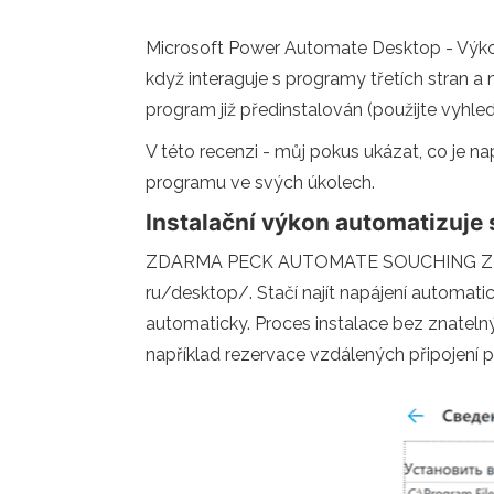
Microsoft Power Automate Desktop - Výkonný
když interaguje s programy třetích stran
program již předinstalován (použijte vyhle
V této recenzi - můj pokus ukázat, co je n
programu ve svých úkolech.
Instalační výkon automatizuje 
ZDARMA PECK AUTOMATE SOUCHING ZDARMA
ru/desktop/. Stačí najít napájení automa
automaticky. Proces instalace bez znateln
například rezervace vzdálených připojení pro 