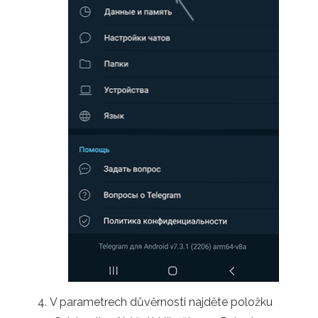
V parametrech důvěrnosti najděte položku