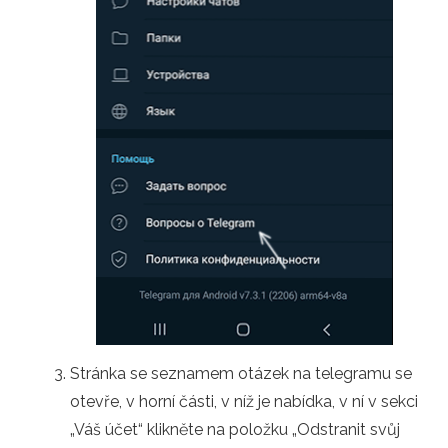
Stránka se seznamem otázek na telegramu se
otevře, v horní části, v níž je nabídka, v ní v sekci
„Váš účet“ klikněte na položku „Odstranit svůj