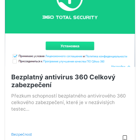
Bezplatný antivirus 360 Celkový
zabezpečení
Přezkum schopností bezplatného antivirového 360
celkového zabezpečení, které je v nezávislých
testec...
Bezpečnost