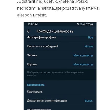
„Odstranit můj účet“, klikněte na „Pokud
nechodím“ a nainstalujte požadovaný interval,
alespoň 1 měsíc.