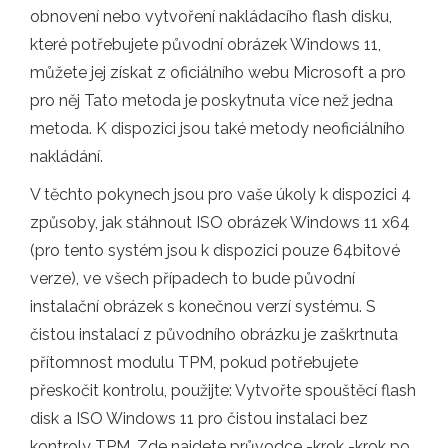
obnovení nebo vytvoření nakládacího flash disku,
které potřebujete původní obrázek Windows 11,
můžete jej získat z oficiálního webu Microsoft a pro
pro něj Tato metoda je poskytnuta více než jedna
metoda. K dispozici jsou také metody neoficiálního
nakládání.
V těchto pokynech jsou pro vaše úkoly k dispozici 4
způsoby, jak stáhnout ISO obrázek Windows 11 x64
(pro tento systém jsou k dispozici pouze 64bitové
verze), ve všech případech to bude původní
instalační obrázek s konečnou verzí systému. S
čistou instalací z původního obrázku je zaškrtnuta
přítomnost modulu TPM, pokud potřebujete
přeskočit kontrolu, použijte: Vytvořte spouštěcí flash
disk a ISO Windows 11 pro čistou instalaci bez
kontroly TPM. Zde najdete průvodce -krok -krok po