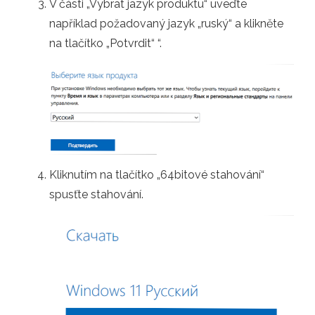
V části „Vybrat jazyk produktu“ uveďte
například požadovaný jazyk „ruský“ a klikněte
na tlačítko „Potvrdit“ “.
Kliknutím na tlačítko „64bitové stahování“
spusťte stahování.