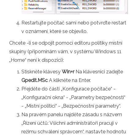
Restartujte počítač sami nebo potvrďte restart
v oznámení, které se objevilo.
Chcete -li se odpojit pomocí editoru politiky místní
skupiny (připomínám vám, v systému Windows 11
„Home“ není k dispozici):
Stiskněte klávesy
Win+r
Na klávesnici zadejte
Gpedit.MSc
A klikněte na Enter.
Přejděte do části „Konfigurace počítače“ -
„Konfigurační okna“ - „Parametry bezpečnosti“
- „Místní politici“ - „Bezpečnostní parametry“.
Na pravém panelu najděte zásadu s názvem
„Řízení účtů: Všichni administrátoři pracují v
režimu schválení správcem“, nastavte hodnotu