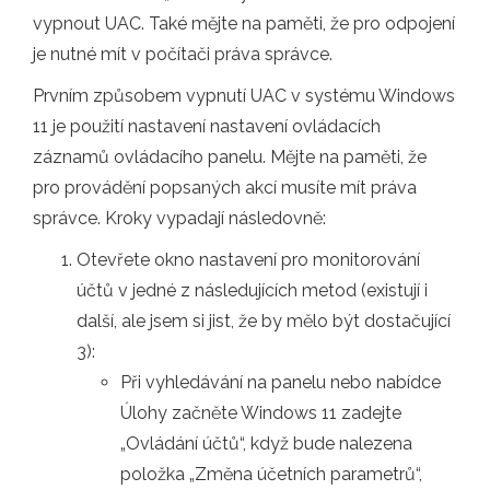
vypnout UAC. Také mějte na paměti, že pro odpojení
je nutné mít v počítači práva správce.
Prvním způsobem vypnutí UAC v systému Windows
11 je použití nastavení nastavení ovládacích
záznamů ovládacího panelu. Mějte na paměti, že
pro provádění popsaných akcí musíte mít práva
správce. Kroky vypadají následovně:
Otevřete okno nastavení pro monitorování
účtů v jedné z následujících metod (existují i ​​
další, ale jsem si jist, že by mělo být dostačující
3):
Při vyhledávání na panelu nebo nabídce
Úlohy začněte Windows 11 zadejte
„Ovládání účtů“, když bude nalezena
položka „Změna účetních parametrů“,