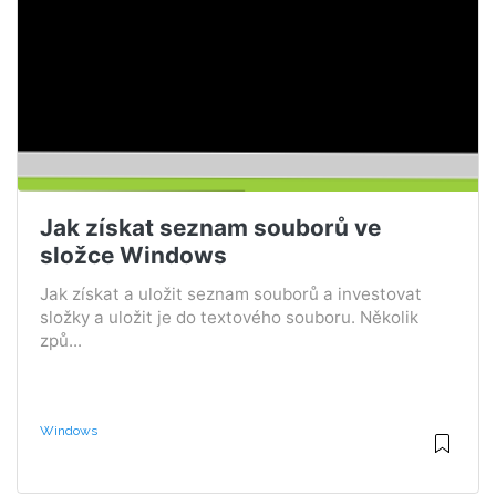
Jak získat seznam souborů ve
složce Windows
Jak získat a uložit seznam souborů a investovat
složky a uložit je do textového souboru. Několik
způ...
Windows