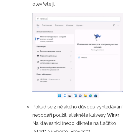
otevřete ji.
Pokud se z nějakého důvodu vyhledávání
nepodaří použít, stiskněte klávesy
Win+r
Na klávesnici (nebo klikněte na tlačítko
„Start“ a vyberte „Provést“)