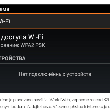
kterého je plánováno navštívit World Web, zapneme recepci Wi
ořeným bodem. Zadejte heslo. Všechno, přístup k internetu je 