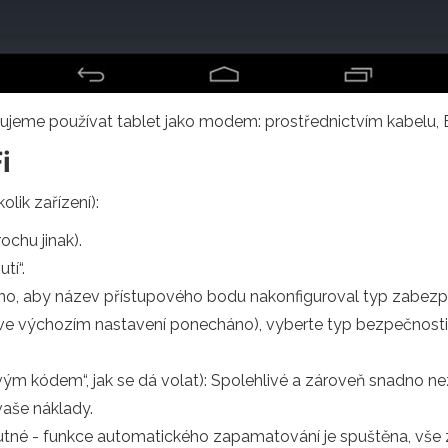
ujeme používat tablet jako modem: prostřednictvím kabelu, 
i
olik zařízení):
ochu jinak).
tí“.
eno, aby název přístupového bodu nakonfiguroval typ zabezpe
ve výchozím nastavení ponecháno), vyberte typ bezpečnosti
vým kódem“, jak se dá volat): Spolehlivé a zároveň snadno 
 vaše náklady.
utné - funkce automatického zapamatování je spuštěna, vše 