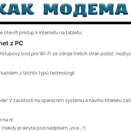
tevřít přístup k internetu na tabletu.
net z PC
stupový bod pro Wi-Fi ze zdroje třetích stran poblíž, nezbývá 
v každém z těchto typů technologií;
“. V závislosti na operačním systému a návrhu interiéru zaříz
 na ni;
někdy je skrytá pod nadpisem „více ...“);