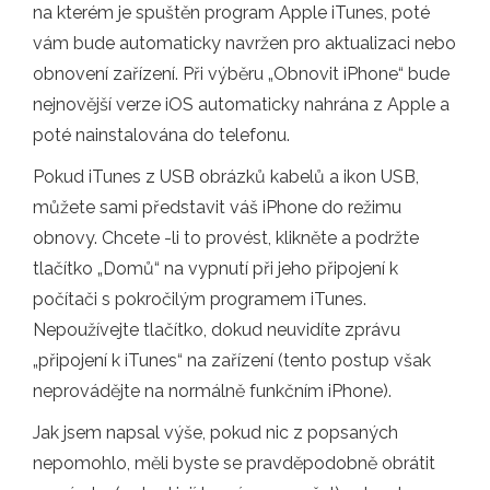
na kterém je spuštěn program Apple iTunes, poté
vám bude automaticky navržen pro aktualizaci nebo
obnovení zařízení. Při výběru „Obnovit iPhone“ bude
nejnovější verze iOS automaticky nahrána z Apple a
poté nainstalována do telefonu.
Pokud iTunes z USB obrázků kabelů a ikon USB,
můžete sami představit váš iPhone do režimu
obnovy. Chcete -li to provést, klikněte a podržte
tlačítko „Domů“ na vypnutí při jeho připojení k
počítači s pokročilým programem iTunes.
Nepoužívejte tlačítko, dokud neuvidíte zprávu
„připojení k iTunes“ na zařízení (tento postup však
neprovádějte na normálně funkčním iPhone).
Jak jsem napsal výše, pokud nic z popsaných
nepomohlo, měli byste se pravděpodobně obrátit