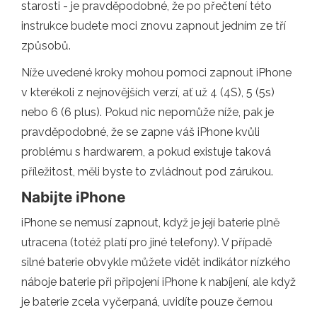
starosti - je pravděpodobné, že po přečtení této
instrukce budete moci znovu zapnout jedním ze tří
způsobů.
Níže uvedené kroky mohou pomoci zapnout iPhone
v kterékoli z nejnovějších verzí, ať už 4 (4S), 5 (5s)
nebo 6 (6 plus). Pokud nic nepomůže níže, pak je
pravděpodobné, že se zapne váš iPhone kvůli
problému s hardwarem, a pokud existuje taková
příležitost, měli byste to zvládnout pod zárukou.
Nabijte iPhone
iPhone se nemusí zapnout, když je její baterie plně
utracena (totéž platí pro jiné telefony). V případě
silné baterie obvykle můžete vidět indikátor nízkého
náboje baterie při připojení iPhone k nabíjení, ale když
je baterie zcela vyčerpaná, uvidíte pouze černou