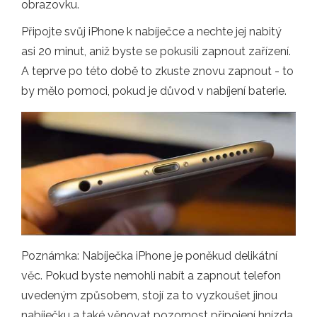
obrazovku.
Připojte svůj iPhone k nabíječce a nechte jej nabitý
asi 20 minut, aniž byste se pokusili zapnout zařízení.
A teprve po této době to zkuste znovu zapnout - to
by mělo pomoci, pokud je důvod v nabíjení baterie.
Poznámka: Nabíječka iPhone je poněkud delikátní
věc. Pokud byste nemohli nabít a zapnout telefon
uvedeným způsobem, stojí za to vyzkoušet jinou
nabíječku a také věnovat pozornost připojení hnízda