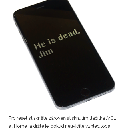
Pro reset stiskněte zároveň stisknutím tlačítka „VCL“
a „Home“ a držte je, dokud neuvidíte vzhled loga