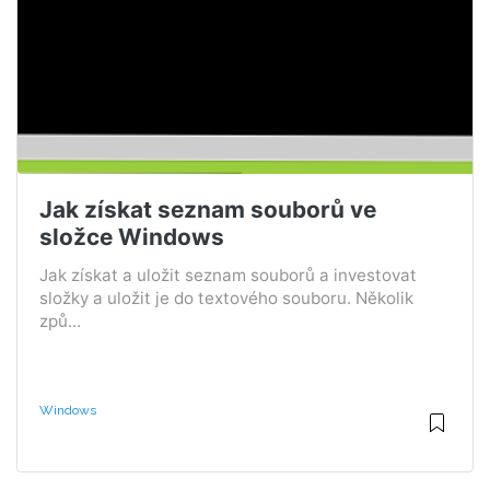
Jak získat seznam souborů ve
složce Windows
Jak získat a uložit seznam souborů a investovat
složky a uložit je do textového souboru. Několik
způ...
Windows