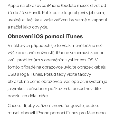
Apple na obrazovce iPhone (budete muset držet od
10 do 20 sekund). Poté, co se logo objeví s jablkem,
uvolněte tlačítka a vaše zařízení by se mělo zapnout
a načíst jako obvykle.
Obnovení iOS pomocí iTunes
V některých případech (je to však méně běžné než
výše popsané možnosti), iPhone se nemusí zapnout
kvůli problémům s operačním systémem iOS. V
tomto případě na obrazovce uvidíte obrázek kabelu
USB a loga iTunes. Pokud tedy vidíte takový
obrázek na černé obrazovce, váš operační systém je
jakýmkoli způsobem poškozen (a pokud nevidíte,
popíšu, co dělat níže).
Chcete -li, aby zařízení znovu fungovalo, budete
muset obnovit iPhone pomocí iTunes pro Mac nebo