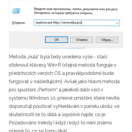
Metoda „nula“ byla tedy uvedena výše - stačí
stisknout klávesy Win+R (stejná metoda funguje v
předchozích verzích OS a pravděpodobně bude
fungovat v následujícím). Avšak jako hlavní metoda
pro spuštění „Perform“ a jakékoli další věci v
systému Windows 10, přesné umístění, které nevíte,
doporučuji používat vyhledávání v panelu úkolu: ve
skutečnosti se to dělá a úspěšně najde, co je
Požadováno (někdy i když i když to není známo
přesně to, co se tomu říká).