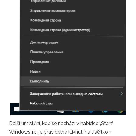
Další umístění, kde se nachází v nabídce „Start“
Windows 10, je pravidelné kliknutí na tlačítko -