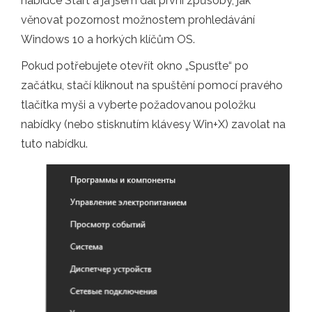
nabídce Start a já jsem dal první způsoby, jak
věnovat pozornost možnostem prohledávání
Windows 10 a horkých klíčům OS.
Pokud potřebujete otevřít okno „Spusťte“ po
začátku, stačí kliknout na spuštění pomocí pravého
tlačítka myši a vyberte požadovanou položku
nabídky (nebo stisknutím klávesy Win+X) zavolat na
tuto nabídku.