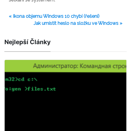
« Ikona objemu Windows 10 chybí (řešení)
Jak umístit heslo na složku ve Windows »
Nejlepší Články