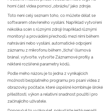
horní část videa pomocí „obrázku“ jako zdroje.
Toto není celý seznam toho, co můžete dělat se
softwarem otevřeného vysílání. Například vytvoření
několika scén s různými zdroji (například různými
monitory) a provádění přechodů mezi nimi během
nahrávání nebo vysílání, automatické odpojení
záznamu z mikrofonu během „ticha“ (šumová
brána), vytvořte, vytvořte Záznamové profily a
některé rozšířené parametry kódů.
Podle mého názoru je to jedna z vynikajících
možností bezplatného programu pro psaní videa z
obrazovky počítače, které úspěšně kombinuje široké
příležitosti, výkon a relativní snadnost použití i pro
začínajícího uživatele.
Doporučuji to vyzkoušet, pokud jste ještě nenašli