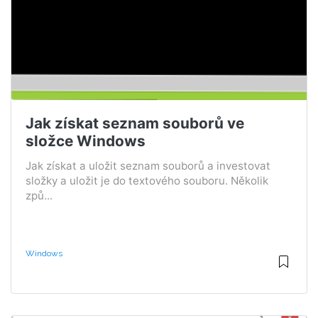
Jak získat seznam souborů ve
složce Windows
Jak získat a uložit seznam souborů a investovat
složky a uložit je do textového souboru. Několik
způ...
Windows