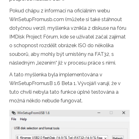
Pokud chápu z informací na oficiálním webu
WinSetupFromusb.com (můžete si také stáhnout
dotyčnou verzi), myšlenka vznikla z diskuse na fóru
IMDisk Project Fórum, kde se uživatel začal zajímat
o schopnost rozdělit obrázek ISO do několika
souborů, aby mohly být umístěny na FAT32, s
následným „lezením“ již v procesu práce s nimi.
A tato myšlenka byla implementována v
WinSetupFromusB 1.6 Beta 1. Vývojáři varují, že v
tuto chvíli nebyla tato funkce úplně testována a
možná někdo nebude fungovat.