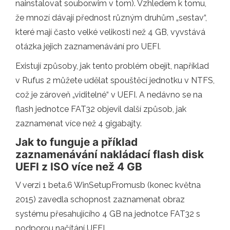
nainstalovat soubor.wim v tom). Vzhledem k tomu,
že mnozí dávají přednost různým druhům „sestav“,
které mají často velké velikosti než 4 GB, vyvstává
otázka jejich zaznamenávání pro UEFI.
Existují způsoby, jak tento problém obejít, například
v Rufus 2 můžete udělat spouštěcí jednotku v NTFS,
což je zároveň „viditelné“ v UEFI. A nedávno se na
flash jednotce FAT32 objevil další způsob, jak
zaznamenat více než 4 gigabajty.
Jak to funguje a příklad
zaznamenávání nakládací flash disk
UEFI z ISO více než 4 GB
V verzi 1 beta.6 WinSetupFromusb (konec května
2015) zavedla schopnost zaznamenat obraz
systému přesahujícího 4 GB na jednotce FAT32 s
podporou načítání UEFI.