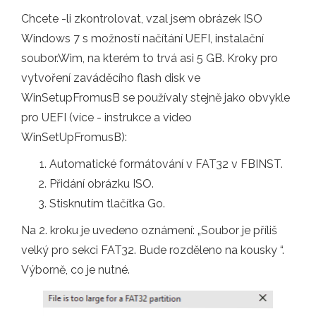
Chcete -li zkontrolovat, vzal jsem obrázek ISO
Windows 7 s možností načítání UEFI, instalační
soubor.Wim, na kterém to trvá asi 5 GB. Kroky pro
vytvoření zaváděcího flash disk ve
WinSetupFromusB se používaly stejně jako obvykle
pro UEFI (více - instrukce a video
WinSetUpFromusB):
Automatické formátování v FAT32 v FBINST.
Přidání obrázku ISO.
Stisknutím tlačítka Go.
Na 2. kroku je uvedeno oznámení: „Soubor je příliš
velký pro sekci FAT32. Bude rozděleno na kousky “.
Výborně, co je nutné.