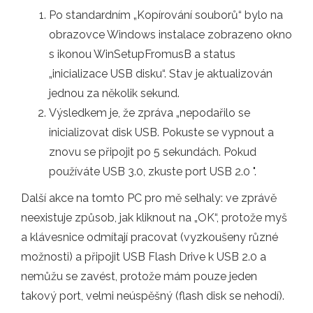
Po standardním „Kopírování souborů“ bylo na
obrazovce Windows instalace zobrazeno okno
s ikonou WinSetupFromusB a status
„inicializace USB disku“. Stav je aktualizován
jednou za několik sekund.
Výsledkem je, že zpráva „nepodařilo se
inicializovat disk USB. Pokuste se vypnout a
znovu se připojit po 5 sekundách. Pokud
používáte USB 3.0, zkuste port USB 2.0 ".
Další akce na tomto PC pro mě selhaly: ve zprávě
neexistuje způsob, jak kliknout na „OK“, protože myš
a klávesnice odmítají pracovat (vyzkoušeny různé
možnosti) a připojit USB Flash Drive k USB 2.0 a
nemůžu se zavést, protože mám pouze jeden
takový port, velmi neúspěšný (flash disk se nehodí).