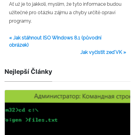
Ať už je to jakkoli, myslím, že tyto informace budou
užitečné pro otázku zájmu a chyby určitě opraví
programy.
« Jak stáhnout ISO Windows 8.1 (původní
obrázek)
Jak vyčistit zeď VK »
Nejlepší Články