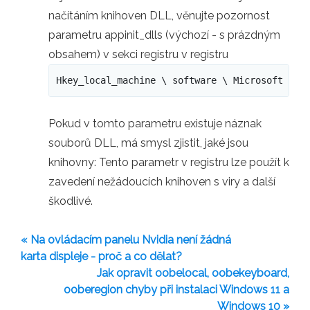
načítáním knihoven DLL, věnujte pozornost
parametru appinit_dlls (výchozí - s prázdným
obsahem) v sekci registru v registru
Hkey_local_machine \ software \ Microsoft \ W
Pokud v tomto parametru existuje náznak
souborů DLL, má smysl zjistit, jaké jsou
knihovny: Tento parametr v registru lze použít k
zavedení nežádoucích knihoven s viry a další
škodlivé.
« Na ovládacím panelu Nvidia není žádná
karta displeje - proč a co dělat?
Jak opravit oobelocal, oobekeyboard,
ooberegion chyby při instalaci Windows 11 a
Windows 10 »