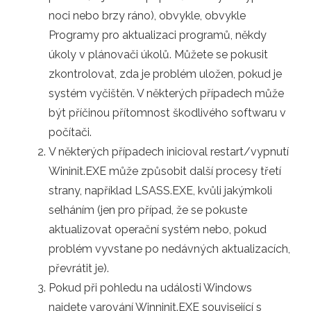
noci nebo brzy ráno), obvykle, obvykle
Programy pro aktualizaci programů, někdy
úkoly v plánovači úkolů. Můžete se pokusit
zkontrolovat, zda je problém uložen, pokud je
systém vyčištěn. V některých případech může
být příčinou přítomnost škodlivého softwaru v
počítači.
V některých případech inicioval restart/vypnutí
Wininit.EXE může způsobit další procesy třetí
strany, například LSASS.EXE, kvůli jakýmkoli
selháním (jen pro případ, že se pokuste
aktualizovat operační systém nebo, pokud
problém vyvstane po nedávných aktualizacích,
převrátit je).
Pokud při pohledu na události Windows
najdete varování Winninit.EXE související s