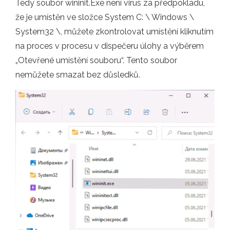
Tedy soubor wininit.Exe není virus za předpokladu,
že je umístěn ve složce System C: \ Windows \
System32 \, můžete zkontrolovat umístění kliknutím
na proces v procesu v dispečeru úlohy a výběrem
„Otevřené umístění souboru“. Tento soubor
nemůžete smazat bez důsledků.