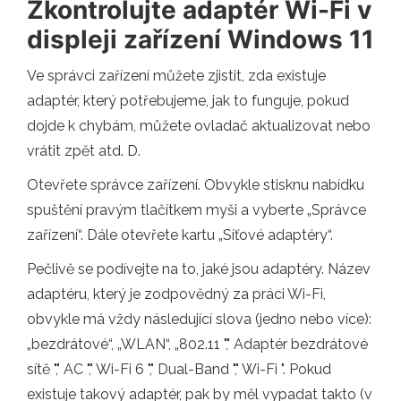
Zkontrolujte adaptér Wi-Fi v
displeji zařízení Windows 11
Ve správci zařízení můžete zjistit, zda existuje
adaptér, který potřebujeme, jak to funguje, pokud
dojde k chybám, můžete ovladač aktualizovat nebo
vrátit zpět atd. D.
Otevřete správce zařízení. Obvykle stisknu nabídku
spuštění pravým tlačítkem myši a vyberte „Správce
zařízení“. Dále otevřete kartu „Síťové adaptéry“.
Pečlivě se podívejte na to, jaké jsou adaptéry. Název
adaptéru, který je zodpovědný za práci Wi-Fi,
obvykle má vždy následující slova (jedno nebo více):
„bezdrátové“, „WLAN“, „802.11 "," Adaptér bezdrátové
sítě "," AC "," Wi-Fi 6 "," Dual-Band "," Wi-Fi ". Pokud
existuje takový adaptér, pak by měl vypadat takto (v