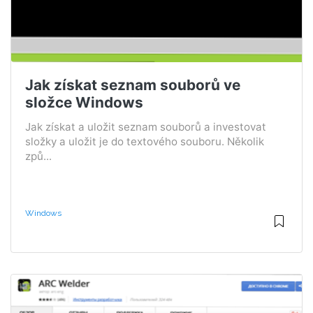
Jak získat seznam souborů ve
složce Windows
Jak získat a uložit seznam souborů a investovat
složky a uložit je do textového souboru. Několik
způ...
Windows