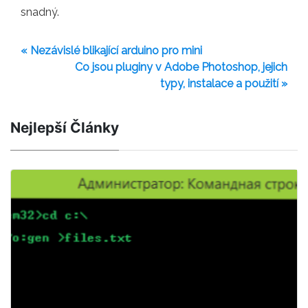
snadný.
« Nezávislé blikající arduino pro mini
Co jsou pluginy v Adobe Photoshop, jejich
typy, instalace a použití »
Nejlepší Články