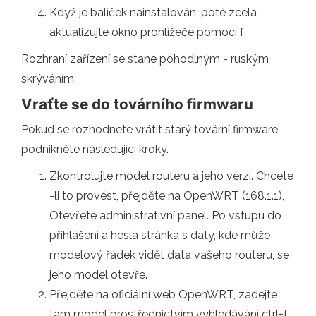
Když je balíček nainstalován, poté zcela
aktualizujte okno prohlížeče pomocí f
Rozhraní zařízení se stane pohodlným - ruským
skrýváním.
Vraťte se do továrního firmwaru
Pokud se rozhodnete vrátit starý tovární firmware,
podnikněte následující kroky.
Zkontrolujte model routeru a jeho verzi. Chcete
-li to provést, přejděte na OpenWRT (168.1.1),
Otevřete administrativní panel. Po vstupu do
přihlášení a hesla stránka s daty, kde může
modelový řádek vidět data vašeho routeru, se
jeho model otevře.
Přejděte na oficiální web OpenWRT, zadejte
tam model prostřednictvím vyhledávání ctrl+f.