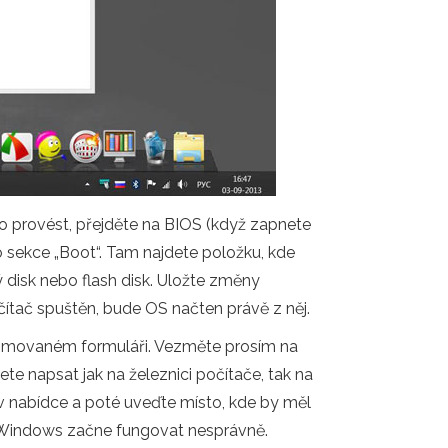
o provést, přejděte na BIOS (když zapnete
 do sekce „Boot“. Tam najdete položku, kde
ý disk nebo flash disk. Uložte změny
čítač spuštěn, bude OS načten právě z něj.
imovaném formuláři. Vezměte prosím na
 napsat jak na železnici počítače, tak na
 v nabídce a poté uveďte místo, kde by měl
ud Windows začne fungovat nesprávně.