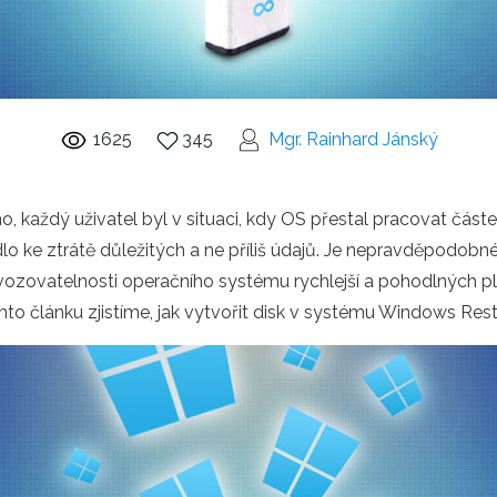
1625
345
Mgr. Rainhard Jánský
o, každý uživatel byl v situaci, kdy OS přestal pracovat čás
dlo ke ztrátě důležitých a ne příliš údajů. Je nepravděpodob
vozovatelnosti operačního systému rychlejší a pohodlných p
mto článku zjistíme, jak vytvořit disk v systému Windows Rest