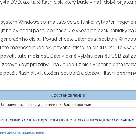
lé DVD, ale také flash disk, který bude v naší době přijatelně
í systém Windows 10, má tato verze funkci vytvoření regener
jít na ovládací panel počítače. Ze všech položek nabídky najdě
í regeneračního disku. Pokud chcete zálohovat soubory Window
 této možnosti bude okupované místo na disku větší, to však 
ovolit tuto možnost. Dále v okně výběru paměti USB zařízení
zároveň být prázdný. Jinak budou z nich všechna data vymaz
použít flash disk k uložení souborů a složek. Hlavní podmí