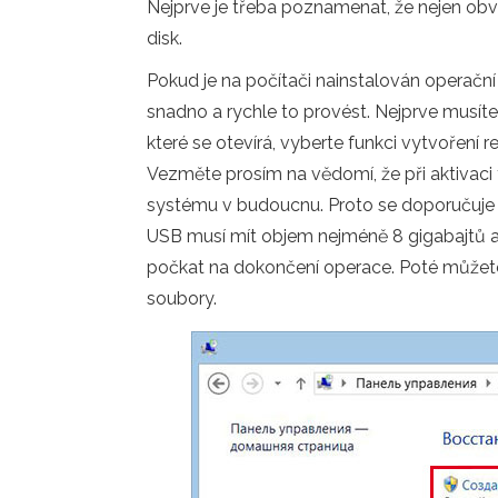
Nejprve je třeba poznamenat, že nejen obvyk
disk.
Pokud je na počítači nainstalován operačn
snadno a rychle to provést. Nejprve musíte 
které se otevírá, vyberte funkci vytvořen
Vezměte prosím na vědomí, že při aktivaci
systému v budoucnu. Proto se doporučuje p
USB musí mít objem nejméně 8 gigabajtů a 
počkat na dokončení operace. Poté můžete 
soubory.