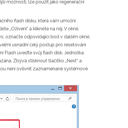
jší možností, lze použít jako regenerační
ačního flash disku, která vám umožní
te „Oživení“ a klikněte na něj. V okně,
s, označte odpovídající bod v dalším okně.
velmi usnadní celý postup pro resetování
 Flash uveďte svůj flash disk. Jednotka
ána. Zbývá stisknout tlačítko „Next“ a
nkou není ovlivnit zaznamenané systémové