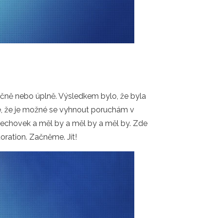
tečně nebo úplně. Výsledkem bylo, že byla
né, že je možné se vyhnout poruchám v
lechovek a měl by a měl by a měl by. Zde
oration. Začněme. Jít!