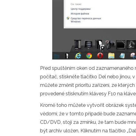
Před spuštěním oken od zaznamenaného nosi
počítač, stiskněte tlačítko Del nebo jinou, 
můžete změnit prioritu zařízení, ze kterýc
provedené stisknutím klávesy F10 na kláves
Kromě toho můžete vytvořit obrázek sys
vědomí, že v tomto případě bude zaznamen
CD/DVD, stojí za zmínku, že tam bude mnoh
být archiv uložen. Kliknutím na tlačítko 