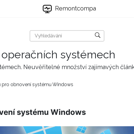
Remontcompa
 a operačních systémech
stémech. Neuvěřitelné množství zajímavých člán
ku pro obnovení systému Windows
ovení systému Windows