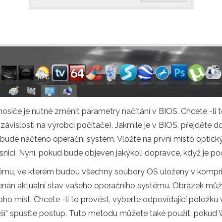
če je nutné změnit parametry načítání v BIOS. Chcete -li t
v závislosti na výrobci počítače). Jakmile je v BIOS, přejděte
h bude načteno operační systém. Vložte na první místo optick
nici. Nyní, pokud bude objeven jakýkoli dopravce, když je po
tému, ve kterém budou všechny soubory OS uloženy v kompr
án aktuální stav vašeho operačního systému. Obrázek můžete
o míst. Chcete -li to provést, vyberte odpovídající položku
„Další“ spusťte postup. Tuto metodu můžete také použít, pok