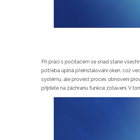
Při práci s počítačem se snad stane všechn
potřeba úplná přeinstalování oken, což ve
systému, ale provést proces obnovení pro
přijdete na záchranu funkce zotavení. V to