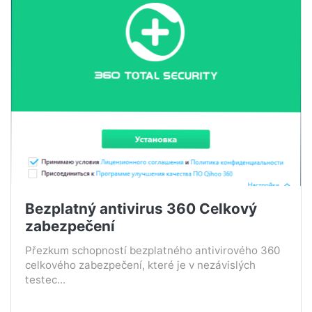
Bezplatný antivirus 360 Celkový
zabezpečení
Přezkum schopností bezplatného antivirového 360
celkového zabezpečení, které je v nezávislých
testec...