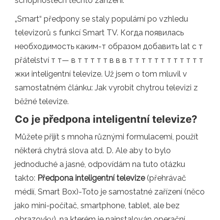
schopnostech těchto zařízení.
„Smart“ předpony se staly populární po vzhledu
televizorů s funkcí Smart TV. Когда появилась
необходимость каким-т образом добавить lat с т
přátelství т т— в т т т т т в в в т т т т т т т т т т т т
жки inteligentní televize. Už jsem o tom mluvil v
samostatném článku: Jak vyrobit chytrou televizi z
běžné televize.
Co je předpona inteligentní televize?
Můžete přijít s mnoha různými formulacemi, použít
některá chytrá slova atd. D. Ale aby to bylo
jednoduché a jasné, odpovídám na tuto otázku
takto:
Předpona inteligentní televize
(přehrávač
médií, Smart Box)-Toto je samostatné zařízení (něco
jako mini-počítač, smartphone, tablet, ale bez
obrazovky), na kterém je nainstalován operační