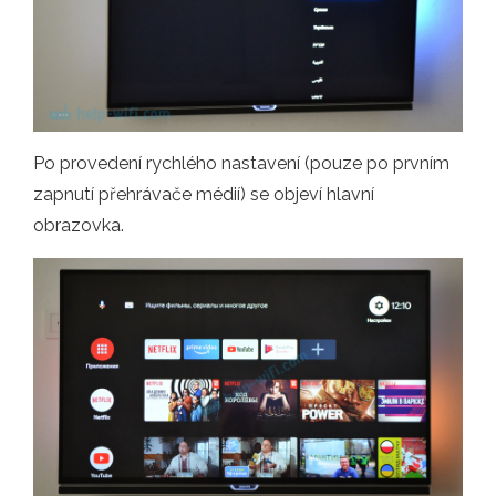
Po provedení rychlého nastavení (pouze po prvním
zapnutí přehrávače médií) se objeví hlavní
obrazovka.