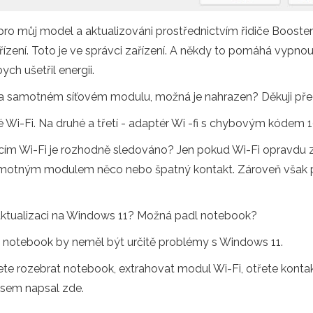
 pro můj model a aktualizováni prostřednictvím řidiče Booste
řízení. Toto je ve správci zařízení. A někdy to pomáhá vypno
ych ušetřil energii.
h na samotném síťovém modulu, možná je nahrazen? Děkuji př
é Wi-Fi. Na druhé a třetí - adaptér Wi -fi s chybovým kódem 1
cím Wi-Fi je rozhodně sledováno? Jen pokud Wi-Fi opravdu z
motným modulem něco nebo špatný kontakt. Zároveň však pom
aktualizaci na Windows 11? Možná padl notebook?
 notebook by neměl být určitě problémy s Windows 11.
ete rozebrat notebook, extrahovat modul Wi-Fi, otřete kont
 jsem napsal zde.