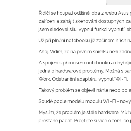
Řidiči se houpali odlišně: oba z webu Asus
zařízení a zahájit skenování dostupných za
jsem sledoval sílu, vypnul funkci vypnutí, ab
Už při plnění notebooku již začínám hříc
Ahoj. Vidím, že na prvním snímku není žádn
A spojení s přenosem notebooku a chybějí
jedná o hardwarové problémy. Možná s sa
Work. Odstranění adaptéru, vypnutí Wi-Fi.
Takový problém se objevil náhle nebo po 
Soudě podle modelu modulu Wi -Fi - nový
Myslím, že problém je stále hardware. Můž
přestane padat. Přečtěte si více o tom, co