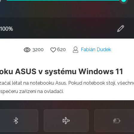
3200
620
Fabián Dudek
ebooku ASUS v systému Windows 11
čal létat na notebooku Asus. Pokud notebook stojí, všechno 
dispečeru zařízení na ovladači.