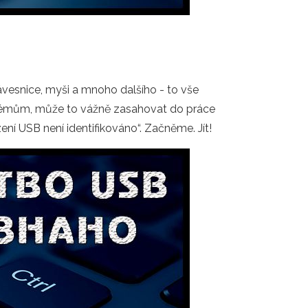
klávesnice, myši a mnoho dalšího - to vše
blémům, může to vážně zasahovat do práce
ní USB není identifikováno“. Začněme. Jít!