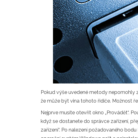
Pokud výše uvedené metody nepomohly zbavit
že může být vina tohoto řidiče. Možnost ř
Nejprve musíte otevřít okno „Provádět“. Pou
když se dostanete do správce zařízení, přej
zařízení“. Po nalezení požadovaného bodu k