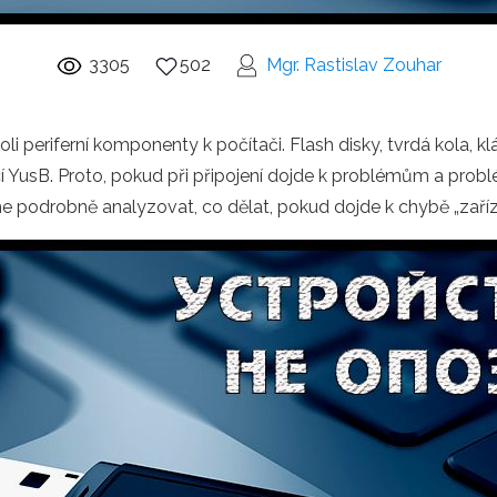
3305
502
Mgr. Rastislav Zouhar
koli periferní komponenty k počítači. Flash disky, tvrdá kola, 
 YusB. Proto, pokud při připojení dojde k problémům a pro
e podrobně analyzovat, co dělat, pokud dojde k chybě „zaříze