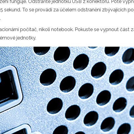
ařízení funguje. Odstraňte jednotku USB z konektoru. Poté vyp
na 5 sekund. To se provádí za účelem odstranění zbývajících p
.
tacionární počítač, nikoli notebook. Pokuste se vypnout část 
témové jednotky.