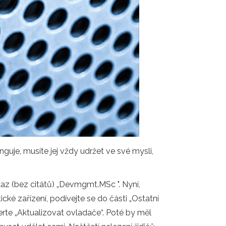
uje, musíte jej vždy udržet ve své mysli,
íkaz (bez citátů) „Devmgmt.MSc ". Nyní,
ké zařízení, podívejte se do části „Ostatní
erte „Aktualizovat ovladače“. Poté by měl