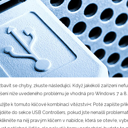
 se chyby, zkuste následující. Když jakékoli zařízení nefung
ešení níže uvedeného problému je vhodná pro Windows 7 a 8.
žijte k tomuto klíčové kombinaci vítězství+r. Poté zapište př
děte do sekce USB Controllers, pokud jste nenašli problematic
likněte na něj pravým klíčem v nabídce, která se otevře, vyb