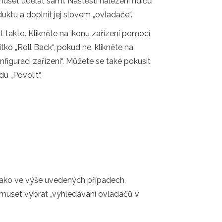
set udělat sami. Naštěstí nalezení řidičů
ktu a doplnit jej slovem „ovladače“.
at takto. Klikněte na ikonu zařízení pomocí
ítko „Roll Back“, pokud ne, klikněte na
figuraci zařízení“. Můžete se také pokusit
u „Povolit“.
jako ve výše uvedených případech,
e muset vybrat „vyhledávání ovladačů v