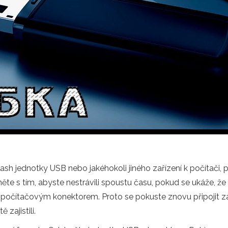
 jednotky USB nebo jakéhokoli jiného zařízení k počítači, prvn
ěte s tím, abyste nestrávili spoustu času, pokud se ukáže, že 
 počítačovým konektorem. Proto se pokuste znovu připojit za
 zajistili.