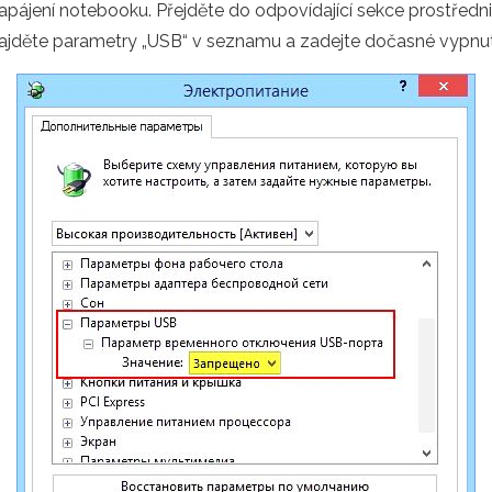
apájení notebooku. Přejděte do odpovídající sekce prostředni
Najděte parametry „USB“ v seznamu a zadejte dočasné vypnut