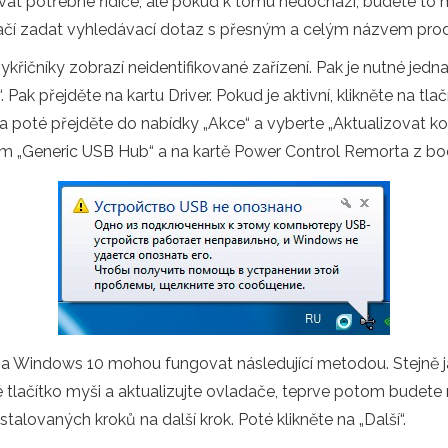
at potřebné řidiče, ale pokud k tomu nedochází, budete to mu
Stačí zadat vyhledávací dotaz s přesným a celým názvem produ
vykřičníky zobrazí neidentifikované zařízení. Pak je nutné jedn
 Pak přejděte na kartu Driver. Pokud je aktivní, klikněte na tlač
 a poté přejděte do nabídky „Akce“ a vyberte „Aktualizovat kon
em „Generic USB Hub“ a na kartě Power Control Remorta z bod
 a Windows 10 mohou fungovat následující metodou. Stejně 
vé tlačítko myši a aktualizujte ovladače, teprve potom budet
talovaných kroků na další krok. Poté klikněte na „Další“.