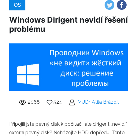
OS
Windows Dirigent nevidí řešení
problému
2068
524
MUDr. Atila Brázdil
Připojili jste pevný disk k počítači, ale dirigent „nevidí“
externí pevný disk? Neházejte HDD dopředu. Tento