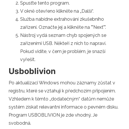
Spusťte tento program.
V okně otevřeno klikněte na „Další“.
Služba nabídne extrahování zkušebního
zařízení. Označte jej a klikněte na ""Next"".
Nástroj vydá seznam chyb spojených se
zařízeními USB. Někteří z nich to napraví.
Pokud vidíte, v čem je problém, je snazší
vyřešit.
Usboblivion
Po aktualizaci Windows mohou záznamy zůstat v
registru, které se vztahují k předchozím připojením.
Vzhledem k těmto „dodatečným“ datům nemůže
systém získat relevantní informace o pevném disku.
Program USBOBLIVION je zde vhodný. Je
svobodná.