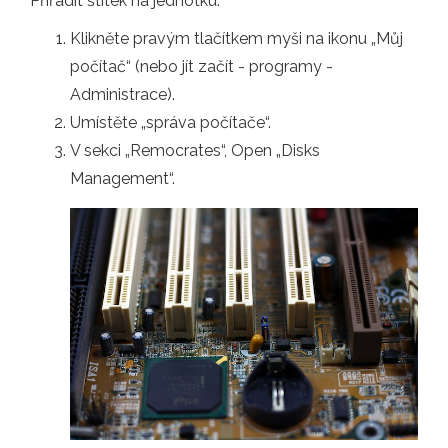
Přiřadit štítek na jednotku:
Klikněte pravým tlačítkem myši na ikonu „Můj
počítač“ (nebo jít začít - programy -
Administrace).
Umístěte „správa počítače“.
V sekci „Remocrates“, Open „Disks
Management“.