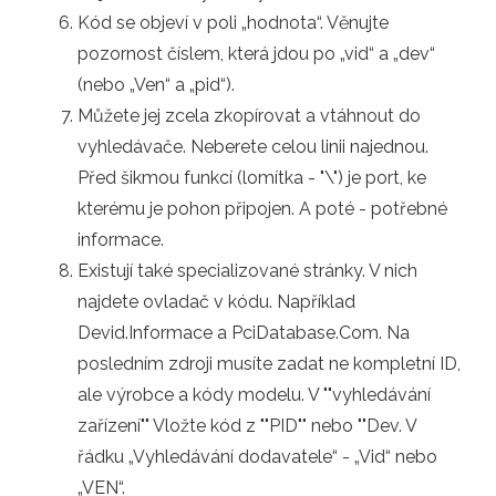
Kód se objeví v poli „hodnota“. Věnujte
pozornost číslem, která jdou po „vid“ a „dev“
(nebo „Ven“ a „pid“).
Můžete jej zcela zkopírovat a vtáhnout do
vyhledávače. Neberete celou linii najednou.
Před šikmou funkcí (lomítka - "\") je port, ke
kterému je pohon připojen. A poté - potřebné
informace.
Existují také specializované stránky. V nich
najdete ovladač v kódu. Například
Devid.Informace a PciDatabase.Com. Na
posledním zdroji musíte zadat ne kompletní ID,
ale výrobce a kódy modelu. V ""vyhledávání
zařízení"" Vložte kód z ""PID"" nebo ""Dev. V
řádku „Vyhledávání dodavatele“ - „Vid“ nebo
„VEN“.