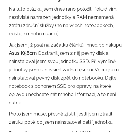
Na tuto otázku jsem dnes ráno položil. Pokud vím,
nezávislé nahrazení jednotky a RAM neznamená
ztrátu záruční služby (ne na všech notebookech,
existuje mnoho nuancí).
Jak jsem již psal na začátku článků, ihned po nákupu
Asus K56cm
Odstranil jsem z něj pevný disk a
nainstaloval jsem svou jednotku SSD. Při výměně
jednotky jsem si nevšiml žádná těsnění. Včera jsem
nainstaloval pevný disk zpět do notebooku. Dejte
notebook s pohonem SSD pro opravy, na které
opravdu nechcete mít mnoho informací, a to není
nutné.
Proto jsem musel přesně zjistit, jestli jsem ztratil
záruku poté, co jsem nainstaloval další jednotku.