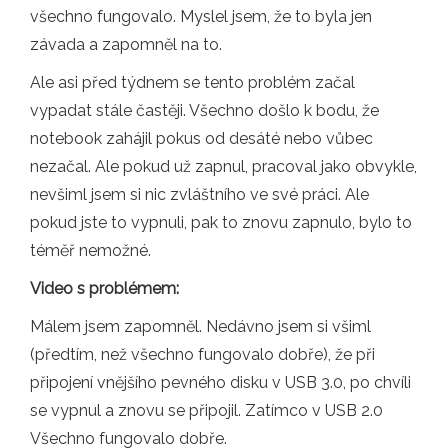
všechno fungovalo. Myslel jsem, že to byla jen
závada a zapomněl na to.
Ale asi před týdnem se tento problém začal
vypadat stále častěji. Všechno došlo k bodu, že
notebook zahájil pokus od desáté nebo vůbec
nezačal. Ale pokud už zapnul, pracoval jako obvykle,
nevšiml jsem si nic zvláštního ve své práci. Ale
pokud jste to vypnuli, pak to znovu zapnulo, bylo to
téměř nemožné.
Video s problémem:
Málem jsem zapomněl. Nedávno jsem si všiml
(předtím, než všechno fungovalo dobře), že při
připojení vnějšího pevného disku v USB 3.0, po chvíli
se vypnul a znovu se připojil. Zatímco v USB 2.0
Všechno fungovalo dobře.