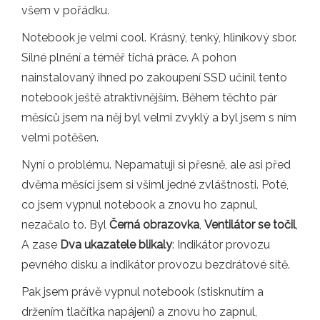
všem v pořádku.
Notebook je velmi cool. Krásný, tenký, hliníkový sbor.
Silné plnění a téměř tichá práce. A pohon
nainstalovaný ihned po zakoupení SSD učinil tento
notebook ještě atraktivnějším. Během těchto pár
měsíců jsem na něj byl velmi zvyklý a byl jsem s ním
velmi potěšen.
Nyní o problému. Nepamatuji si přesně, ale asi před
dvěma měsíci jsem si všiml jedné zvláštnosti. Poté,
co jsem vypnul notebook a znovu ho zapnul,
nezačalo to. Byl
Černá obrazovka
,
Ventilátor se točil
,
A zase
Dva ukazatele blikaly
: Indikátor provozu
pevného disku a indikátor provozu bezdrátové sítě.
Pak jsem právě vypnul notebook (stisknutím a
držením tlačítka napájení) a znovu ho zapnul,