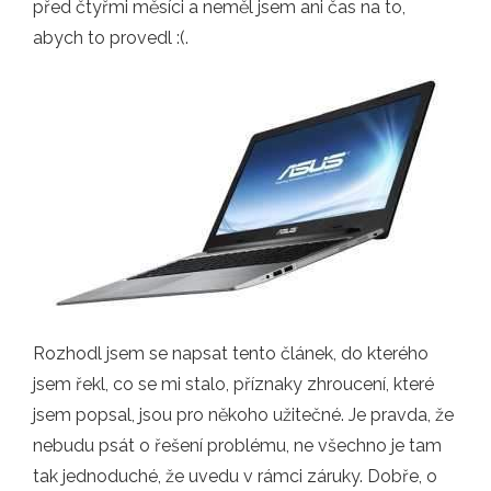
před čtyřmi měsíci a neměl jsem ani čas na to,
abych to provedl :(.
Rozhodl jsem se napsat tento článek, do kterého
jsem řekl, co se mi stalo, příznaky zhroucení, které
jsem popsal, jsou pro někoho užitečné. Je pravda, že
nebudu psát o řešení problému, ne všechno je tam
tak jednoduché, že uvedu v rámci záruky. Dobře, o