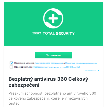
Bezplatný antivirus 360 Celkový
zabezpečení
Přezkum schopností bezplatného antivirového 360
celkového zabezpečení, které je v nezávislých
testec...