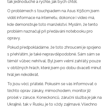
tak jednoduché a rychle, jak bych chtěl.
O problémech s touchpadem na Asus K56cm jsem
viděl informace na internetu, dokonce i video má,
kde demonstruje toto manželství. Myslím, že tento
problém naznačuji při předávání notebooku pro
opravy.
Pokud předpokládáme, že toto zhroucení je spojeno
s přehřátím, je také nepravděpodobné. Sám sám se
téměř vůbec nehříval. Byl jsem velmi zahřátý pouze
v obtížných hrách, které jsem po dobu dvaceti minut
hrál jen několikrát.
To jsou věci, přátelé. Pokusím se vás informovat o
těchto oprav záruky, mimochodem, monitor již
prošel v záruce. Koneckonců, záruční služba je jak na
Ukrajině, tak v Rusku, je to vždy zajímavé. Všechno