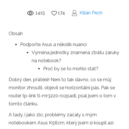
1415
174
Kilián Pech
Obsah
Podpořte Asus a několik nuancí
Výměna jednotky znamená ztrátu záruky
na notebook?
Proč by se to mohlo stát?
Dobrý den, přátelé! Není to tak dávno, co se můj
monitor zhroutil, objevil se horizontální pás. Pak se
router tp-link tl-mr3220 rozpadl, psal jsem o tom v
tomto článku.
A tady, i jako zlo, problémy začaly s mým
notebookem Asus K56cm, který jsem si koupil asi