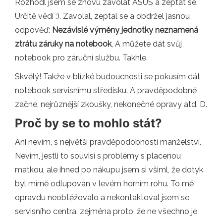
Rozhodl jsem se znovu zavolat ASUS a zeptat se.
Určitě vědí :). Zavolal, zeptal se a obdržel jasnou
odpověď:
Nezávislé výměny jednotky neznamená
ztrátu záruky na notebook
, A můžete dát svůj
notebook pro záruční službu. Takhle.
Skvělý! Takže v blízké budoucnosti se pokusím dát
notebook servisnímu středisku. A pravděpodobně
začne, nejrůznější zkoušky, nekonečné opravy atd. D.
Proč by se to mohlo stát?
Ani nevím, s největší pravděpodobností manželství.
Nevím, jestli to souvisí s problémy s placenou
matkou, ale ihned po nákupu jsem si všiml, že dotyk
byl mírně odlupován v levém horním rohu. To mě
opravdu neobtěžovalo a nekontaktoval jsem se
servisního centra, zejména proto, že ne všechno je