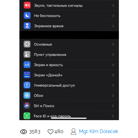
3583
480
Mgr. Kim Doleček