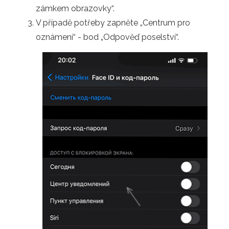
zámkem obrazovky“.
V případě potřeby zapněte „Centrum pro
oznámení“ - bod „Odpověď poselství“.