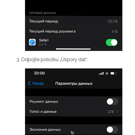
Odpojte položku „Úspory dat“.