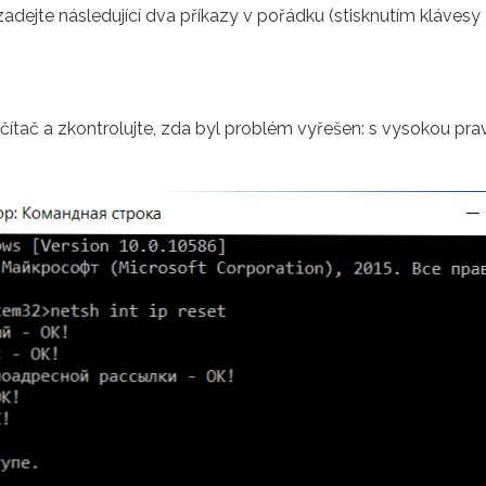
dejte následující dva příkazy v pořádku (stisknutím klávesy
očítač a zkontrolujte, zda byl problém vyřešen: s vysokou 