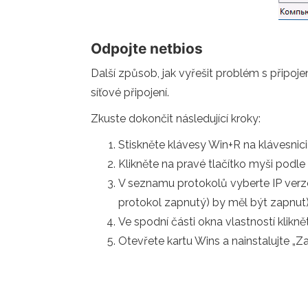
Odpojte netbios
Další způsob, jak vyřešit problém s připoj
síťové připojení.
Zkuste dokončit následující kroky:
Stiskněte klávesy Win+R na klávesnic
Klikněte na pravé tlačítko myši podle p
V seznamu protokolů vyberte IP verze
protokol zapnutý) by měl být zapnut)
Ve spodní části okna vlastností kliknět
Otevřete kartu Wins a nainstalujte „Z