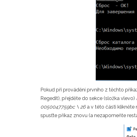
Pokud při provádění prvního z těchto příka
Regedit), přejděte do sekce (složka vlevo)
0050047759bc \ 26
a v této části klikněte
spusťte příkaz znovu (a nezapomeňte resta