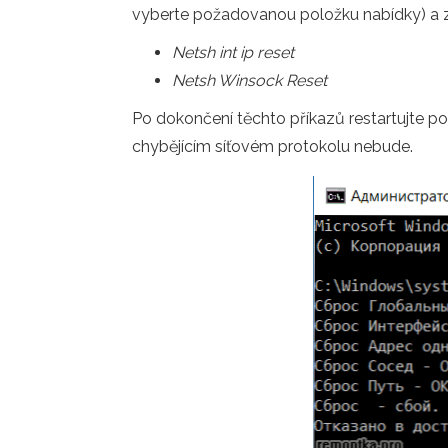
vyberte požadovanou položku nabídky) a za
Netsh int ip reset
Netsh Winsock Reset
Po dokončení těchto příkazů restartujte p
chybějícím síťovém protokolu nebude.