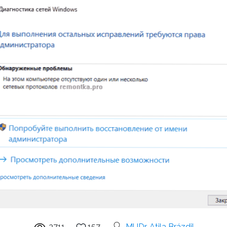
3711
157
MUDr. Atila Brázdil