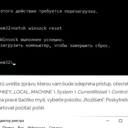
zů uvidíte zprávu, kterou vám bude odepřena přístup, otevřet
HKEY_LOCAL_MACHINE \ System \ CurrentRolset \ Control 
 na pravé tlačítko myši, vyberte položku „Rozlišení“. Poskytně
rtovat počítač poté).