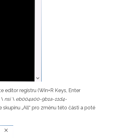
e editor registru (Win+R Keys, Enter
\ nsi \ eb004a00-9b1a-11d4-
te skupinu „All“ pro změnu této části a poté