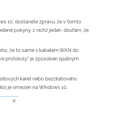
ows 10, dostanete zprávu, že v tomto
vedené pokyny, z nichž jeden, doufám, že
 toho, že to samé s kabelem WAN do
íťové protokoly“ je způsoben špatným
 síťových karet nebo bezdrátového
nebo je omezen na Windows 10.