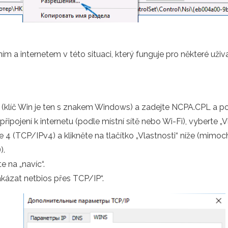
ením a internetem v této situaci, který funguje pro některé u
i (klíč Win je ten s znakem Windows) a zadejte NCPA.CPL a po
řipojení k internetu (podle místní sítě nebo Wi-Fi), vyberte „Vl
 4 (TCP/IPv4) a klikněte na tlačítko „Vlastnosti“ níže (mimoc
).
e na „navíc“.
akázat netbios přes TCP/IP“.