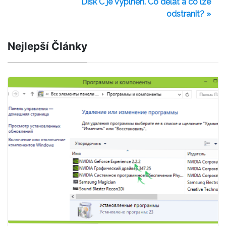
Disk C je vyplněn. Co dělat a co lze
odstranit? »
Nejlepší Články