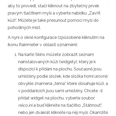
aby to provedl, stačí kliknout na zbytečný prvek
pravým tlačítkem myši a vyberte nabídku „Zavřít
kůži“. Můžete je také přesunout pomocí myši do
pohodlných míst.
A nyní o okně konfigurace (způsobené kliknutím na
ikonu Rainmeter v oblasti oznámení).
Na kartě Skins můžete zobrazit seznam
nainstalovaných kůží (widgety), který je k
dispozici k přidání na plochu. Současně jsou
umístěny podle složek, kde složka horní úrovně
obvykle znamená „téma“, které obsahuje kůži, a
v poddanicích jsou sami umístěny. Chcete -li
přidat widget na plochu, vyberte soubor
něco.ini
a buď klikněte na tlačítko „Stáhnout“,
nebo jen dvakrát klikněte na něj myší. Okamžitě