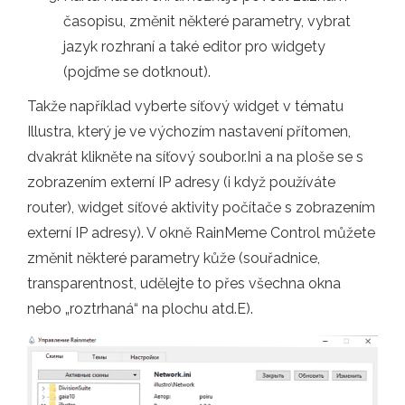
časopisu, změnit některé parametry, vybrat
jazyk rozhraní a také editor pro widgety
(pojďme se dotknout).
Takže například vyberte síťový widget v tématu
Illustra, který je ve výchozím nastavení přítomen,
dvakrát klikněte na síťový soubor.Ini a na ploše se s
zobrazením externí IP adresy (i když používáte
router), widget síťové aktivity počítače s zobrazením
externí IP adresy). V okně RainMeme Control můžete
změnit některé parametry kůže (souřadnice,
transparentnost, udělejte to přes všechna okna
nebo „roztrhaná“ na plochu atd.E).