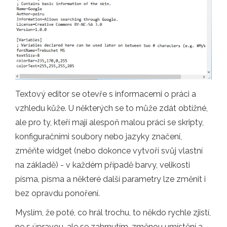
Textový editor se otevře s informacemi o práci a
vzhledu kůže. U některých se to může zdát obtížné,
ale pro ty, kteří mají alespoň malou práci se skripty,
konfiguračními soubory nebo jazyky značení,
změňte widget (nebo dokonce vytvoří svůj vlastní
na základě) - v každém případě barvy, velikosti
písma, písma a některé další parametry lze změnit i
bez opravdu ponoření.
Myslím, že poté, co hrál trochu, to někdo rychle zjistí,
ne s úpravou, ale se zahrnutím, změnou umístění a