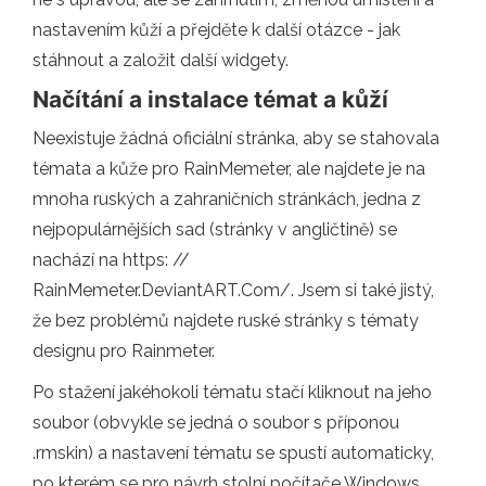
nastavením kůží a přejděte k další otázce - jak
stáhnout a založit další widgety.
Načítání a instalace témat a kůží
Neexistuje žádná oficiální stránka, aby se stahovala
témata a kůže pro RainMemeter, ale najdete je na
mnoha ruských a zahraničních stránkách, jedna z
nejpopulárnějších sad (stránky v angličtině) se
nachází na https: //
RainMemeter.DeviantART.Com/. Jsem si také jistý,
že bez problémů najdete ruské stránky s tématy
designu pro Rainmeter.
Po stažení jakéhokoli tématu stačí kliknout na jeho
soubor (obvykle se jedná o soubor s příponou
.rmskin) a nastavení tématu se spustí automaticky,
po kterém se pro návrh stolní počítače Windows