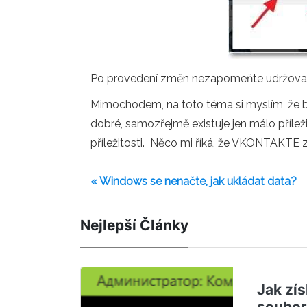
Po provedení změn nezapomeňte udržovat vý
Mimochodem, na toto téma si myslím, že bude
dobré, samozřejmě existuje jen málo přílež
příležitosti. Něco mi říká, že VKONTAKTE zač
« Windows se nenačte, jak ukládat data?
Nejlepší Články
Jak zí
soubor