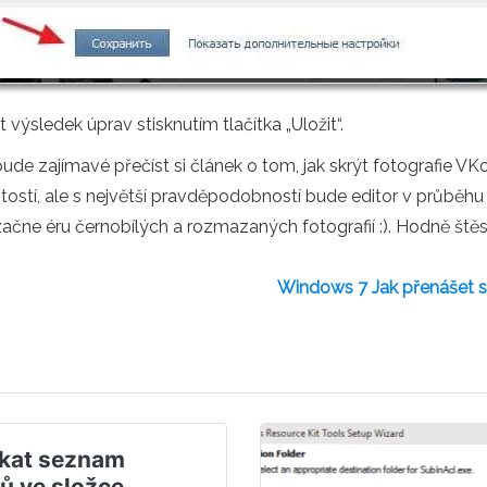
sledek úprav stisknutím tlačítka „Uložit“.
 zajímavé přečíst si článek o tom, jak skrýt fotografie VKont
itostí, ale s největší pravděpodobností bude editor v průběhu
ne éru černobílých a rozmazaných fotografií :). Hodně štěstí p
Windows 7 Jak přenášet s
skat seznam
ů ve složce