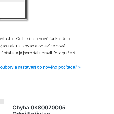
aktte. Co lze říci o nové funkci. Je to
 času aktualizován a objeví se nové
řátel a já jsem šel upravit fotografie :).
oubory a nastavení do nového počítače? »
Chyba 0x80070005
Odmítl přístup