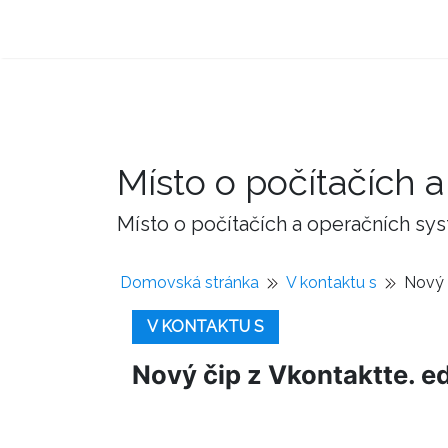
Místo o počítačích
Místo o počítačích a operačních sy
Domovská stránka
V kontaktu s
Nový č
V KONTAKTU S
Nový čip z Vkontaktte. ed