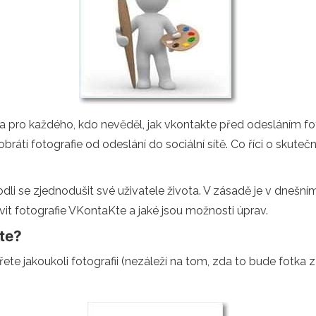
pro každého, kdo nevěděl, jak vkontakte před odesláním fotog
rátí fotografie od odeslání do sociální sítě. Co říci o skuteč
li se zjednodušit své uživatele života. V zásadě je v dnešním 
vit fotografie VKontaKte a jaké jsou možnosti úprav.
tte?
ete jakoukoli fotografii (nezáleží na tom, zda to bude fotka 