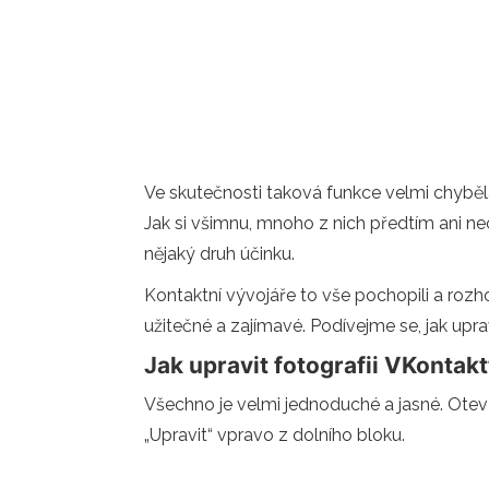
Ve skutečnosti taková funkce velmi chyběla 
Jak si všimnu, mnoho z nich předtím ani neob
nějaký druh účinku.
Kontaktní vývojáře to vše pochopili a rozhod
užitečné a zajímavé. Podívejme se, jak upra
Jak upravit fotografii VKontak
Všechno je velmi jednoduché a jasné. Otevř
„Upravit“ vpravo z dolního bloku.