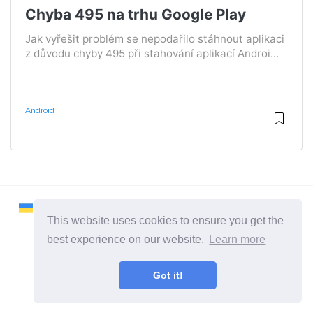
Chyba 495 na trhu Google Play
Jak vyřešit problém se nepodařilo stáhnout aplikaci
z důvodu chyby 495 při stahování aplikací Androi...
Android
This website uses cookies to ensure you get the
best experience on our website.
Learn more
2026 ©
Remontcompa
Got it!
Všechny kategorie
Místo o počítačích a operačních systémech