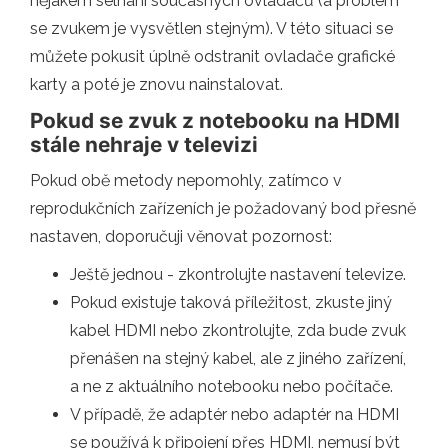
nějakém selhání současných ovladačů (a problém
se zvukem je vysvětlen stejným). V této situaci se
můžete pokusit úplně odstranit ovladače grafické
karty a poté je znovu nainstalovat.
Pokud se zvuk z notebooku na HDMI
stále nehraje v televizi
Pokud obě metody nepomohly, zatímco v
reprodukčních zařízeních je požadovaný bod přesně
nastaven, doporučuji věnovat pozornost:
Ještě jednou - zkontrolujte nastavení televize.
Pokud existuje taková příležitost, zkuste jiný
kabel HDMI nebo zkontrolujte, zda bude zvuk
přenášen na stejný kabel, ale z jiného zařízení,
a ne z aktuálního notebooku nebo počítače.
V případě, že adaptér nebo adaptér na HDMI
se používá k připojení přes HDMI, nemusí být