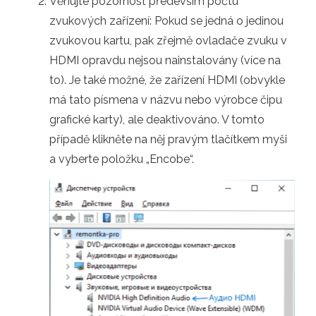
Věnujte pozornost především počtu
zvukových zařízení: Pokud se jedná o jedinou
zvukovou kartu, pak zřejmě ovladače zvuku v
HDMI opravdu nejsou nainstalovány (více na
to). Je také možné, že zařízení HDMI (obvykle
má tato písmena v názvu nebo výrobce čipu
grafické karty), ale deaktivováno. V tomto
případě klikněte na něj pravým tlačítkem myši
a vyberte položku „Encobe“.