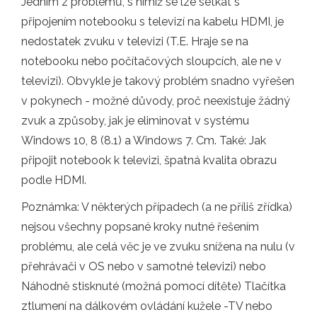
Jedním z problémů, s nimiž se lze setkat s
připojením notebooku s televizí na kabelu HDMI, je
nedostatek zvuku v televizi (T.E. Hraje se na
notebooku nebo počítačových sloupcích, ale ne v
televizi). Obvykle je takový problém snadno vyřešen
v pokynech - možné důvody, proč neexistuje žádný
zvuk a způsoby, jak je eliminovat v systému
Windows 10, 8 (8.1) a Windows 7. Cm. Také: Jak
připojit notebook k televizi, špatná kvalita obrazu
podle HDMI.
Poznámka: V některých případech (a ne příliš zřídka)
nejsou všechny popsané kroky nutné řešením
problému, ale celá věc je ve zvuku snížena na nulu (v
přehrávači v OS nebo v samotné televizi) nebo
Náhodně stisknuté (možná pomocí dítěte) Tlačítka
ztlumení na dálkovém ovládání kužele -TV nebo