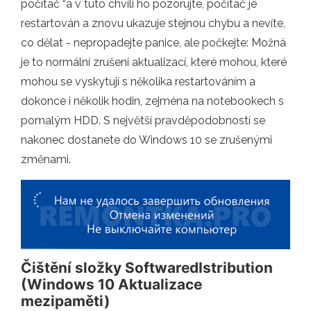
počítač “a v tuto chvíli ho pozorujte, počítač je
restartován a znovu ukazuje stejnou chybu a nevíte,
co dělat - nepropadejte panice, ale počkejte: Možná
je to normální zrušení aktualizací, které mohou, které
mohou se vyskytují s několika restartováním a
dokonce i několik hodin, zejména na notebookech s
pomalým HDD. S největší pravděpodobností se
nakonec dostanete do Windows 10 se zrušenými
změnami.
Čištění složky SoftwaredIstribution
(Windows 10 Aktualizace
mezipaměti)