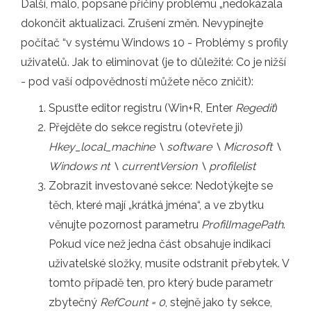
Další, málo, popsané příčiny problému „nedokázala
dokončit aktualizaci. Zrušení změn. Nevypínejte
počítač “v systému Windows 10 - Problémy s profily
uživatelů. Jak to eliminovat (je to důležité: Co je nižší
- pod vaší odpovědností můžete něco zničit):
Spusťte editor registru (Win+R, Enter
Regedit
)
Přejděte do sekce registru (otevřete ji)
Hkey_local_machine \ software \ Microsoft \
Windows nt \ currentVersion \ profilelist
Zobrazit investované sekce: Nedotýkejte se
těch, které mají „krátká jména“, a ve zbytku
věnujte pozornost parametru
ProfilImagePath
.
Pokud více než jedna část obsahuje indikaci
uživatelské složky, musíte odstranit přebytek. V
tomto případě ten, pro který bude parametr
zbytečný
RefCount = 0
, stejně jako ty sekce,