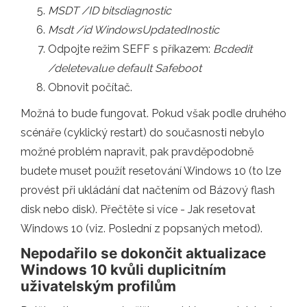
MSDT /ID bitsdiagnostic
Msdt /id WindowsUpdatedInostic
Odpojte režim SEFF s příkazem:
Bcdedit
/deletevalue default Safeboot
Obnovit počítač.
Možná to bude fungovat. Pokud však podle druhého
scénáře (cyklický restart) do současnosti nebylo
možné problém napravit, pak pravděpodobně
budete muset použít resetování Windows 10 (to lze
provést při ukládání dat načtením od Bázový flash
disk nebo disk). Přečtěte si více - Jak resetovat
Windows 10 (viz. Poslední z popsaných metod).
Nepodařilo se dokončit aktualizace
Windows 10 kvůli duplicitním
uživatelským profilům