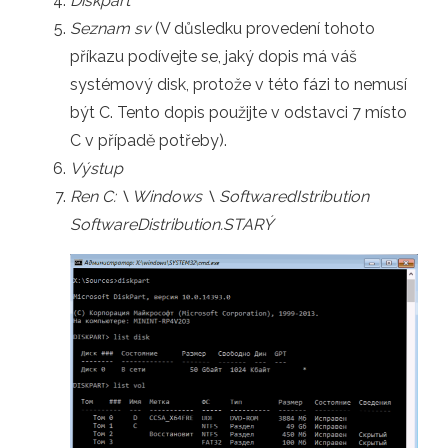
Diskpart
Seznam sv
(V důsledku provedení tohoto
příkazu podívejte se, jaký dopis má váš
systémový disk, protože v této fázi to nemusí
být C. Tento dopis použijte v odstavci 7 místo
C v případě potřeby).
Výstup
Ren C: \ Windows \ SoftwaredIstribution
SoftwareDistribution.STARÝ