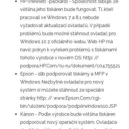
HP (Hewlett -packard) - Společnost slibuje, že
většina jeho tiskáren bude fungovat. Ti, kteří
pracovali ve Windows 7 a 8.1 nebude
vyžadovat aktualizaci ovladačů. V případě
problémů bude možné stáhnout ovladač pro
Windows 10 z oficiálního webu. Web HP má
navíc pokyn k vyřešení problémů s tiskárnami
tohoto výrobce v novém OS: http: //
podpora.HP.Com/ru-ru/dokument/c04755521
Epson - slib podporovat tiskárny a MFP v
Windows Nezbytné ovladače pro nový
systém si můžete stáhnout ze speciální
stránky http: // www.Epson.Com/cgi-
bin/uložení/podpora/podpěrwindows10.JSP
Kánon - Podle výrobce bude většina tiskáren
podporovat nový operační systém. Ovladače