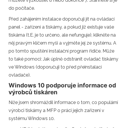
můžete vyzkoušet 8 nebo dokonce 7. Stáhněte si je
do počítače.
Před zahájením instalace doporučuji jít na ovládací
panel - zařízení a tiskárny, a pokud již existuje vaše
tiskárna (t.E. je to určeno, ale nefunguje), klikněte na
něj pravým klíčem myši a vyjměte jej ze systému. A
po tomto spuštění instalační program řidiče. Může
to také pomoci: Jak úplně odstranit ovladač tiskárny
ve Windows (doporučuji to před přeinstalací
ovladače).
Windows 10 podporuje informace od
výrobců tiskáren
Níže jsem shromáždil informace o tom, co populární
výrobci tiskárny a MFP o práci jejich zařízení v
systému Windows 10.