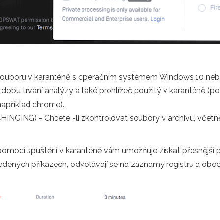
souboru v karanténě s operačním systémem Windows 10 neb
 dobu trvání analýzy a také prohlížeč použitý v karanténě (
 například chrome).
INGING) - Chcete -li zkontrolovat soubory v archivu, včetně
pomocí spuštění v karanténě vám umožňuje získat přesnější 
ovedených příkazech, odvolávají se na záznamy registru a o