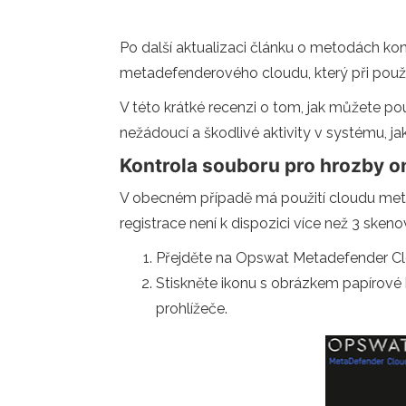
Po další aktualizaci článku o metodách kon
metadefenderového cloudu, který při použití
V této krátké recenzi o tom, jak můžete p
nežádoucí a škodlivé aktivity v systému, jak
Kontrola souboru pro hrozby o
V obecném případě má použití cloudu metad
registrace není k dispozici více než 3 skeno
Přejděte na Opswat Metadefender Clo
Stiskněte ikonu s obrázkem papírové 
prohlížeče.