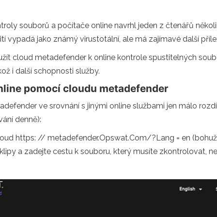
troly souborů a počítače online navrhl jeden z čtenářů někol
 vypadá jako známý virustotální, ale má zajímavé další přílež
oužít cloud metadefender k online kontrole spustitelných sou
ož i další schopnosti služby.
nline pomocí cloudu metadefender
efender ve srovnání s jinými online službami jen málo rozdíl
vání denně):
ud https: // metadefender.Opswat.Com/?Lang = en (bohužel n
klipy a zadejte cestu k souboru, který musíte zkontrolovat, 