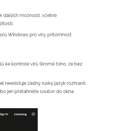
ik dalších možností, včetně
itosti.
borů Windows pro viry, přítomnost
ů ke kontrole virů (kromě toho, že bez
eexistuje žádný ruský jazyk rozhraní).
nebo jen přetáhněte soubor do okna