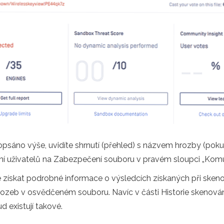
opsáno výše, uvidíte shrnutí (přehled) s názvem hrozby (poku
ání uživatelů na Zabezpečení souboru v pravém sloupci „Komu
e získat podrobné informace o výsledcích získaných při skeno
rozeb v osvědčeném souboru. Navíc v části Historie skenová
 existují takové.