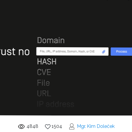
4848
1504
Mgr. Kim Doleček