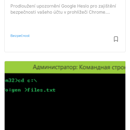
Prodloužení upozornění Google Heslo pro zajištění
bezpečnosti vašeho účtu v prohlížeči Chrome....
Bezpečnost